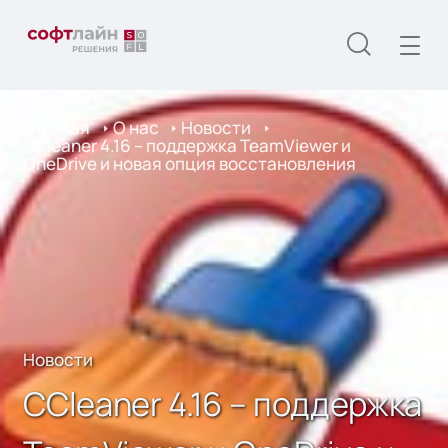
Главная
О нас
Новости
CCleaner 4.16 – поддержка TeamViewer и
OneDrive и новая опция восстановления
Новости
CCleaner 4.16 – поддержка