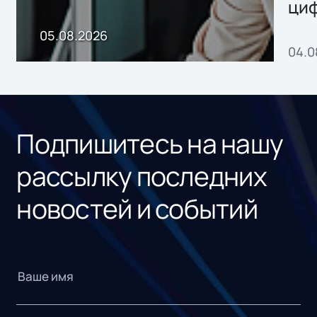
ци
пр
05.08.2026
04.0
без
ном
«1С
Подпишитесь на нашу
рассылку последних
новостей и событий