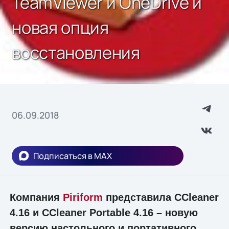
TeamViewer и OneDrive и
новая опция
восстановления
06.09.2018
Подписаться в MAX
Компания
Piriform
представила CCleaner
4.16 и CCleaner Portable 4.16 – новую
версию настольного и портативного