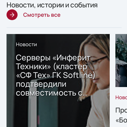
Новости, истории и события
Смотреть все
Новости
Серверы «Инферит
Техники» (кластер
«СФ Тех» ГК Softline)
подтвердили
совместимость с
Нов
решением Sharx
Storage 2.x для
Про
хранения данных
«Бо