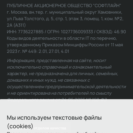
ПУБЛИЧНОЕ АКЦИОНЕРНОЕ ОБЩЕСТВО "СОФТЛАЙН"
г. Москва, вн.тер. г. муниципальный округ Хамовники,
ул Льва Толстого, д. 5, стр. 1, этаж 3, помещ. 1, ком. №2,
2А (А311)
ИНН: 7736227885 / ОГРН: 1027736009333 / ОКВЭД: 46.90
Коды видов деятельности в области IT по перечню,
утвержденному Приказом Минцифры России от 11 мая
2023 г. № 449: 2.01, 27.01, 4.01
Информация, представленная на сайте, носит
исключительно справочный и ознакомительный
характер, не предназначена для личных, семейных,
домашних и иных нужд, не связанных с
осуществлением предпринимательской деятельности
и не ориентирована на потребителей по смыслу
Федерального закона от 24.06.2025 № 168-ФЗ.
Мы используем текстовые файлы
(cookies)
Связаться с отделом качества