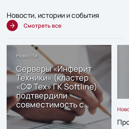
Новости, истории и события
Смотреть все
Новости
Серверы «Инферит
Техники» (кластер
«СФ Тех» ГК Softline)
подтвердили
совместимость с
Нов
решением Sharx
Storage 2.x для
Про