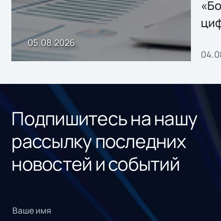
хранения данных
«Бо
ци
пр
05.08.2026
04.0
без
ном
«1С
Подпишитесь на нашу
рассылку последних
новостей и событий