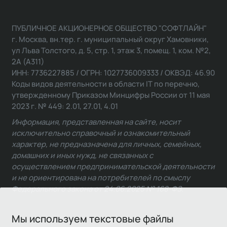
ПУБЛИЧНОЕ АКЦИОНЕРНОЕ ОБЩЕСТВО "СОФТЛАЙН"
г. Москва, вн.тер. г. муниципальный округ Хамовники,
ул Льва Толстого, д. 5, стр. 1, этаж 3, помещ. 1, ком. №2,
2А (А311)
ИНН: 7736227885 / ОГРН: 1027736009333 / ОКВЭД: 46.90
Коды видов деятельности в области IT по перечню,
утвержденному Приказом Минцифры России от 11 мая
2023 г. № 449: 2.01, 27.01, 4.01
Информация, представленная на сайте, носит
исключительно справочный и ознакомительный
характер, не предназначена для личных, семейных,
домашних и иных нужд, не связанных с
осуществлением предпринимательской деятельности
и не ориентирована на потребителей по смыслу
Федерального закона от 24.06.2025 № 168-ФЗ.
Мы используем текстовые файлы