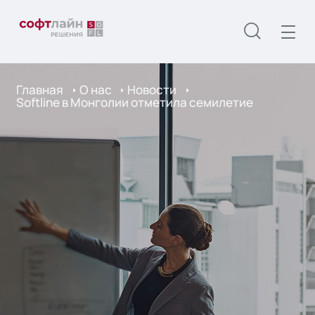
Главная
О нас
Новости
Softline в Монголии отметила семилетие