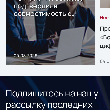
подтвердили
совместимость с
Нов
решением Sharx
Storage 2.x для
Про
хранения данных
«Бо
ци
пр
05.08.2026
04.0
без
ном
«1С
Подпишитесь на нашу
рассылку последних