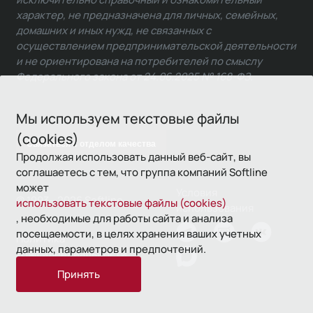
характер, не предназначена для личных, семейных,
домашних и иных нужд, не связанных с
осуществлением предпринимательской деятельности
и не ориентирована на потребителей по смыслу
Федерального закона от 24.06.2025 № 168-ФЗ.
Мы используем текстовые файлы
(cookies)
Связаться с отделом качества
Продолжая использовать данный веб-сайт, вы
соглашаетесь с тем, что группа компаний Softline
может
Условия
© 1993—2026 Softline
использовать текстовые файлы (cookies)
использования
, необходимые для работы сайта и анализа
посещаемости, в целях хранения ваших учетных
Политика
данных, параметров и предпочтений.
конфиденциальности
Принять
16+