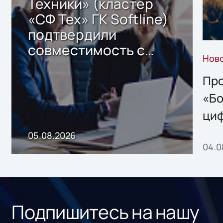
Техники» (кластер
«СФ Тех» ГК Softline)
подтвердили
совместимость с
Нов
решением Sharx
Storage 2.x для
Про
хранения данных
«Бо
ци
пр
05.08.2026
04.0
без
ном
«1С
Подпишитесь на нашу