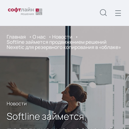
Главная
О нас
Новости
Softline займется продвижением решений
Nexetic для резервного копирования в «облаке»
Новости
Softline займется