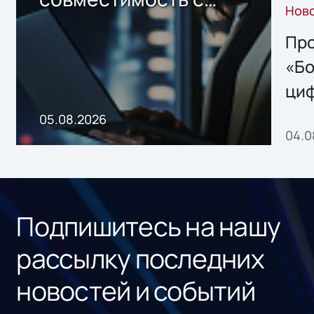
Нов
решением Sharx
Storage 2.x для
Про
хранения данных
«Бо
ци
пр
05.08.2026
04.0
без
ном
«1С
Подпишитесь на нашу
рассылку последних
новостей и событий