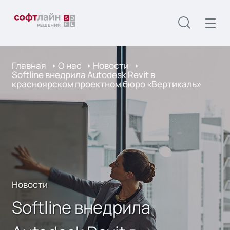
Главная
О нас
Новости
Softline внедрила Autodesk Revit в
красноярском проектном бюро «Вертикаль»
Новости
Softline внедрила