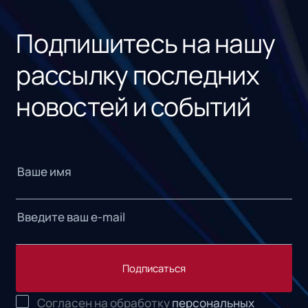
«1С
Подпишитесь на нашу
рассылку последних
новостей и событий
Подписаться
Согласен на обработку
персональных