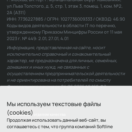
ул Льва Толстого, д. 5, стр. 1, этаж 3, помещ. 1, ком. №2,
2А (А311)
ИНН: 7736227885 / ОГРН: 1027736009333 / ОКВЭД: 46.90
Коды видов деятельности в области IT по перечню,
утвержденному Приказом Минцифры России от 11 мая
2023 г. № 449: 2.01, 27.01, 4.01
Информация, представленная на сайте, носит
исключительно справочный и ознакомительный
характер, не предназначена для личных, семейных,
домашних и иных нужд, не связанных с
осуществлением предпринимательской деятельности
и не ориентирована на потребителей по смыслу
Федерального закона от 24.06.2025 № 168-ФЗ.
Мы используем текстовые файлы
(cookies)
Связаться с отделом качества
Продолжая использовать данный веб-сайт, вы
соглашаетесь с тем, что группа компаний Softline