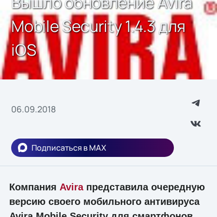
Вышло обновление Avira
Mobile Security 1.4.3 для
iOS
06.09.2018
Подписаться в MAX
Компания
Avira
представила очередную
версию своего мобильного антивируса
Avira Mobile Security для смартфонов