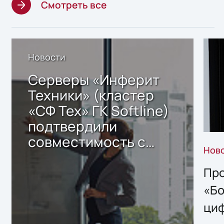
Смотреть все
Новости
Серверы «Инферит
Техники» (кластер
«СФ Тех» ГК Softline)
подтвердили
совместимость с
Нов
решением Sharx
Storage 2.x для
Про
хранения данных
«Бо
ци