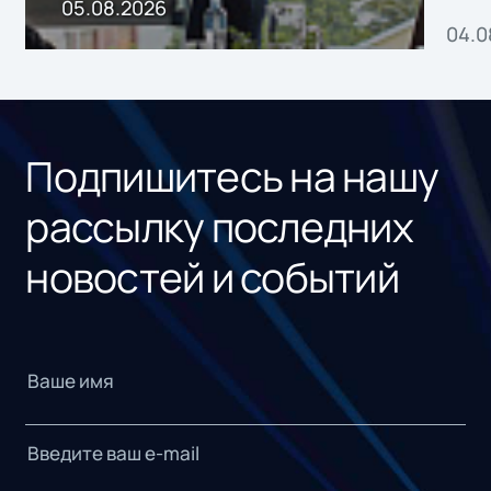
пр
05.08.2026
04.0
без
ном
«1С
Подпишитесь на нашу
рассылку последних
новостей и событий