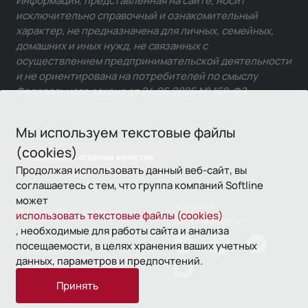
Информация, представленная на сайте, носит
исключительно справочный и ознакомительный
характер, не предназначена для личных, семейных,
домашних и иных нужд, не связанных с
осуществлением предпринимательской деятельности
и не ориентирована на потребителей по смыслу
Федерального закона от 24.06.2025 № 168-ФЗ.
Мы используем текстовые файлы
(cookies)
Связаться с отделом качества
Продолжая использовать данный веб-сайт, вы
соглашаетесь с тем, что группа компаний Softline
может
Условия
© 1993—2026 Softline
использовать текстовые файлы (cookies)
использования
, необходимые для работы сайта и анализа
посещаемости, в целях хранения ваших учетных
Политика
данных, параметров и предпочтений.
конфиденциальности
Принять
16+