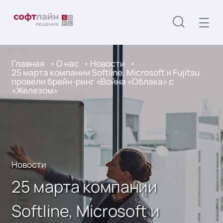
Главная
О нас
Новости
25 марта компании Softline, Microsoft и Fujitsu
провели брейн-ринг «Война «Облака» с
«Железом»
Новости
25 марта компании
Softline, Microsoft и