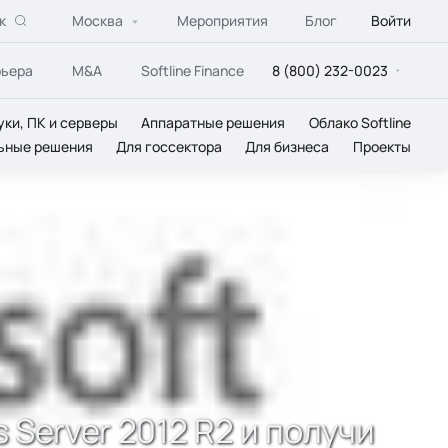
к
Москва
Мероприятия
Блог
Войти
рьера
M&A
Softline Finance
8 (800) 232-0023
уки, ПК и серверы
Аппаратные решения
Облако Softline
ьные решения
Для госсектора
Для бизнеса
Проекты
 до 15%
 Server 2012 R2 и получи