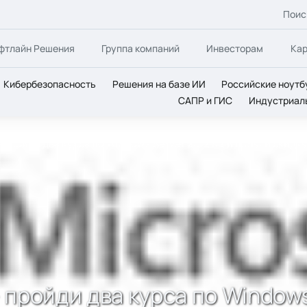
Поис
фтлайн Решения
Группа компаний
Инвесторам
Ка
Кибербезопасность
Решения на базе ИИ
Российские ноутб
САПР и ГИС
Индустриал
 пройди два курса по Windows Server 2012 R2 и получи скидку
пройди два курса по Windows