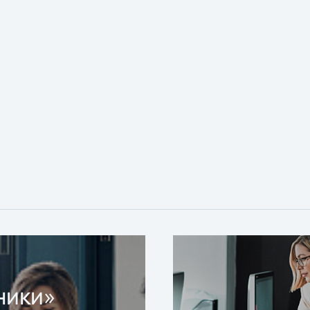
ники»