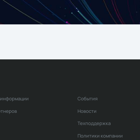
 информации
События
ртнеров
Новости
Техподдержка
Политики компании