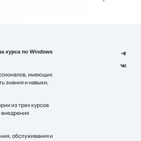
ва курса по Windows
ссионалов, имеющих
ь знания и навыки,
рии из трех курсов
я внедрения
ния, обслуживания и