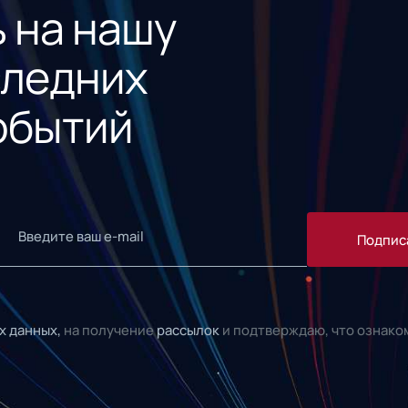
 на нашу
следних
обытий
Подпис
х данных,
на получение
рассылок
и подтверждаю, что ознако