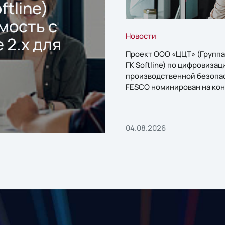
ftline)
мость с
Новости
 2.x для
Проект ООО «ЦЦТ» (Группа
ГК Softline) по цифровизац
производственной безопа
FESCO номинирован на кон
«1С:Проект года»
04.08.2026