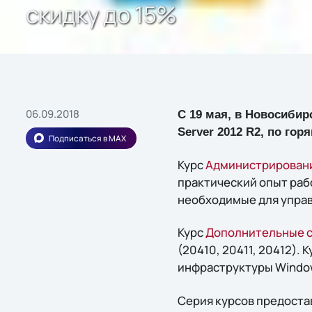
скидку до 15%
06.09.2018
С 19 мая, в Новосибир
Server 2012 R2, по гор
Подписаться в MAX
Курс
Администрировани
практический опыт рабо
необходимые для управ
Курс
Дополнительные с
(20410, 20411, 20412).
инфраструктуры Window
Серия курсов предоста