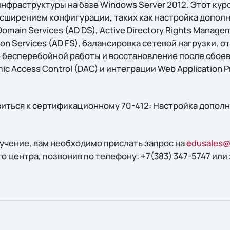
нфраструктуры на базе Windows Server 2012. Этот кур
расширением конфигурации, таких как настройка допол
 Domain Services (AD DS), Active Directory Rights Manage
tion Services (AD FS), балансировка сетевой нагрузки,
 бесперебойной работы и восстановление после сбоев,
c Access Control (DAC) и интеграции Web Application Pr
виться к сертификационному 70-412: Настройка допол
бучение, вам необходимо прислать запрос на
edusales@s
о центра, позвонив по телефону: +7(383) 347-5747 или