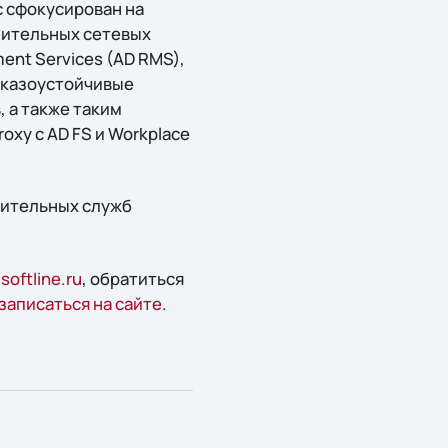
с сфокусирован на
нительных сетевых
ment Services (AD RMS),
 отказоустойчивые
 а также таким
oxy с AD FS и Workplace
нительных служб
oftline.ru
, обратиться
записаться на сайте
.