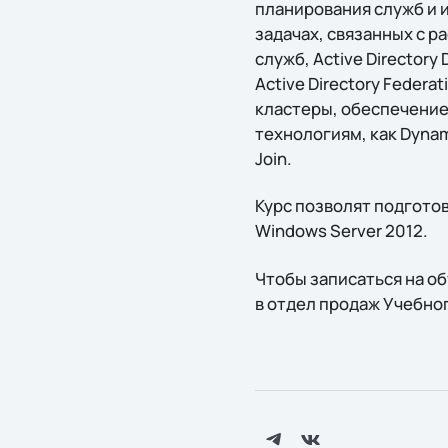
планирования служб и и
задачах, связанных с 
служб, Active Directory
Active Directory Federa
кластеры, обеспечение
технологиям, как Dynami
Join.
Курс позволят подгото
Windows Server 2012.
Чтобы записаться на о
в отдел продаж Учебног