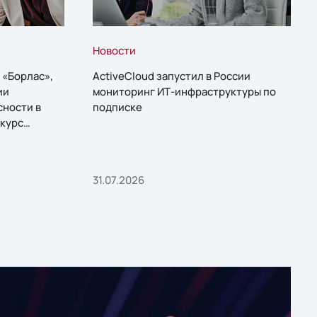
Новости
 «Борлас»,
ActiveCloud запустил в России
ии
мониторинг ИТ-инфраструктуры по
сности в
подписке
курс
31.07.2026