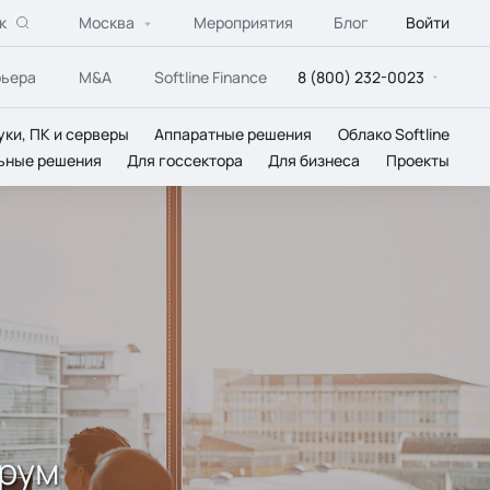
к
Москва
Мероприятия
Блог
Войти
рьера
M&A
Softline Finance
8 (800) 232-0023
уки, ПК и серверы
Аппаратные решения
Облако Softline
ьные решения
Для госсектора
Для бизнеса
Проекты
орум