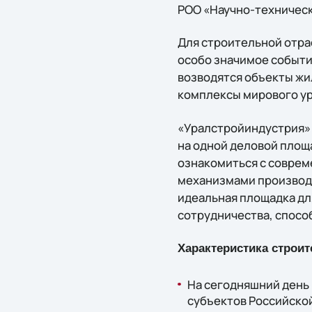
РОО «Научно-техническ
Для строительной отра
особо значимое событи
возводятся объекты жи
комплексы мирового уро
«Уралстройиндустрия»
на одной деловой площ
ознакомиться с совре
механизмами производс
идеальная площадка дл
сотрудничества, спосо
Характеристика строи
На сегодняшний день
субъектов Российско