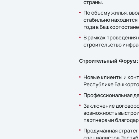
страны.
По объему жилья, вв
стабильно находится 
года в Башкортостане 
В рамках проведения
строительство инфра
Строительный Форум:
Новые клиенты и конт
Республике Башкорто
Профессиональная де
Заключение договоро
возможность выстрои
партнерами благодаря
Продуманная стратег
специалистов Респуб