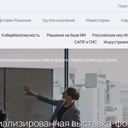
Поис
фтлайн Решения
Группа компаний
Инвесторам
Ка
Кибербезопасность
Решения на базе ИИ
Российские ноутб
САПР и ГИС
Индустриал
иализированная выставка-форум «Уралстройиндустрия»
иализированная выставка-ф