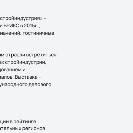
лстройиндустрия» –
 БРИКС в 2015г.,
значений, гостиничные
м отрасли встретиться
ах стройиндустрии,
дованием и
алов. Выставка –
ународного делового
ции в рейтинге
ательных регионов