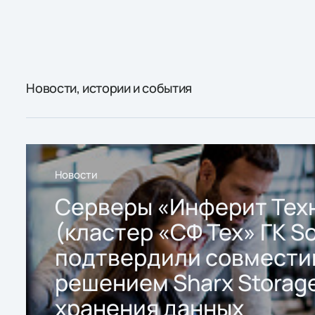
Новости, истории и события
Новости
Серверы «Инферит Тех
(кластер «СФ Тех» ГК So
подтвердили совмести
решением Sharx Storage
хранения данных