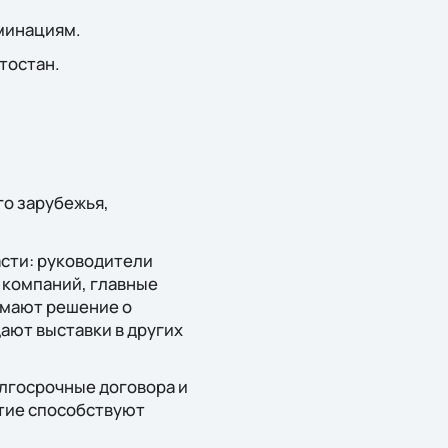
оминациям.
тостан.
го зарубежья,
сти: руководители
 компаний, главные
имают решение о
ают выставки в других
лгосрочные договора и
ятие способствуют