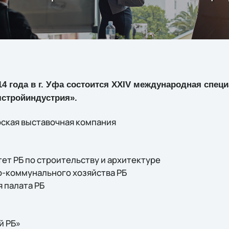
014 года в г. Уфа состоится XXIV международная спе
стройиндустрия».
ская выставочная компания
ет РБ по строительству и архитектуре
-коммунального хозяйства РБ
 палата РБ
й РБ»