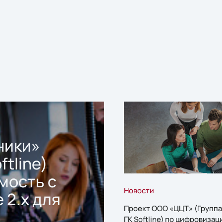
ники»
ftline)
мость с
Новости
 2.x для
Проект ООО «ЦЦТ» (Группа
ГК Softline) по цифровизац