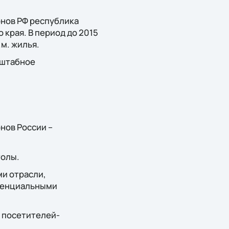
нов РФ республика
 края. В период до 2015
.м. жилья.
сштабное
нов России –
толы.
и отрасли,
отенциальными
 посетителей-