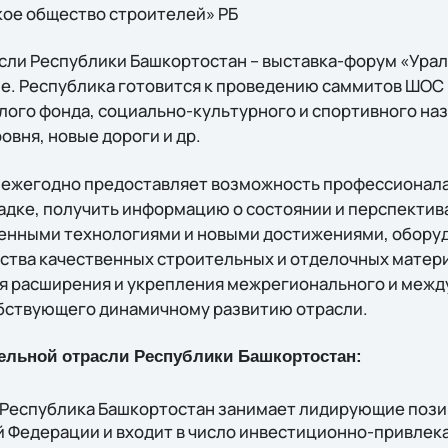
ое общество строителей» РБ
сли Республики Башкортостан – выставка-форум «Ура
е. Республика готовится к проведению саммитов ШОС и
лого фонда, социально-культурного и спортивного на
вня, новые дороги и др.
 ежегодно предоставляет возможность профессионала
адке, получить информацию о состоянии и перспектив
менными технологиями и новыми достижениями, обору
тва качественных строительных и отделочных матери
я расширения и укрепления межрегионального и межд
бствующего динамичному развитию отрасли.
тельной отрасли Республики Башкортостан:
 Республика Башкортостан занимает лидирующие пози
й Федерации и входит в число инвестиционно-привлек