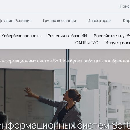
Поис
фтлайн Решения
Группа компаний
Инвесторам
Ка
Кибербезопасность
Решения на базе ИИ
Российские ноутб
САПР и ГИС
Индустриал
нформационных систем Softline будет работать под брендом
нформационных систем Softl