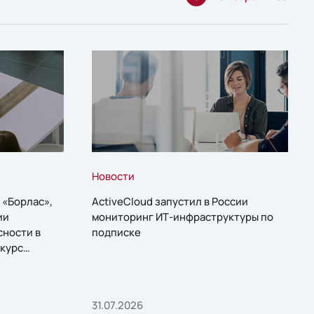
Новости
 «Борлас»,
ActiveCloud запустил в России
ии
мониторинг ИТ-инфраструктуры по
сности в
подписке
курс
31.07.2026