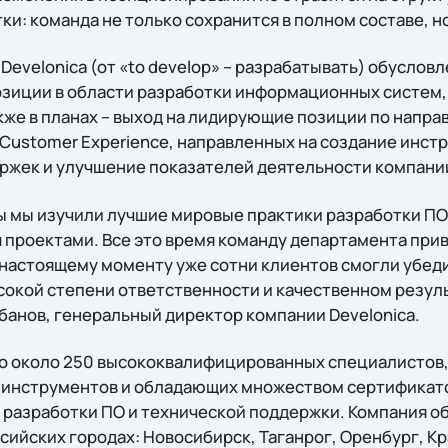
и: команда не только сохранится в полном составе, н
evelonica (от «to develop» – разрабатывать) обуслов
позиции в области разработки информационных систем, в
кже в планах – выход на лидирующие позиции по напр
e Customer Experience, направленных на создание инс
ржек и улучшение показателей деятельности компани
ы мы изучили лучшие мировые практики разработки П
 проектами. Всe это время команду департамента при
 настоящему моменту уже сотни клиентов смогли убеди
окой степени ответственности и качественном резуль
банов, генеральный директор компании Develonica.
это около 250 высококвалифицированных специалисто
 инструментов и обладающих множеством сертификатов
 разработки ПО и технической поддержки. Компания о
сийских городах: Новосибирск, Таганрог, Оренбург, К