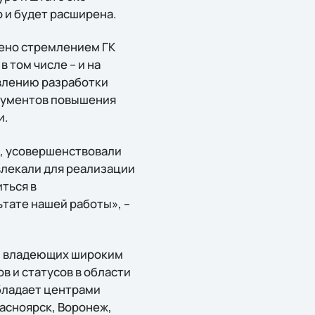
о и будет расширена.
лено стремлением ГК
 том числе – и на
авлению разработки
трументов повышения
и.
О, усовершенствовали
влекали для реализации
ться в
тате нашей работы», –
в, владеющих широким
 и статусов в области
бладает центрами
расноярск, Воронеж,