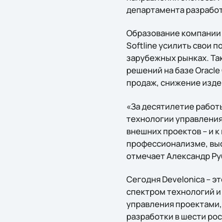
департамента разработк
Образование компании D
Softline усилить свои 
зарубежных рынках. Та
решений на базе Oracl
продаж, снижение изде
«За десятилетие работ
технологии управления
внешних проектов – и к
профессионализме, выс
отмечает Александр Ру
Сегодня Develonica – 
спектром технологий и
управления проектами,
разработки в шести рос