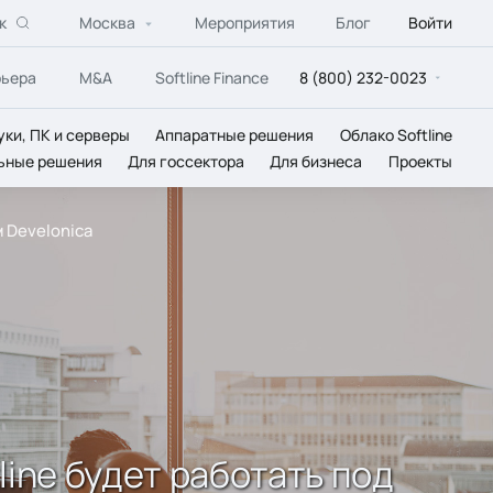
к
Москва
Мероприятия
Блог
Войти
рьера
M&A
Softline Finance
8 (800) 232-0023
уки, ПК и серверы
Аппаратные решения
Облако Softline
ьные решения
Для госсектора
Для бизнеса
Проекты
 Develonica
ine будет работать под