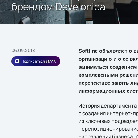
брендом Develonica
06.09.2018
Softline объявляет о 
организацию и о ее вк
Подписаться в MAX
заниматься созданием
комплексными решения
перспективе занять л
информационных систе
История департамента 
с создания интернет-пр
из ключевых подраздел
перепозиционирование 
направления бизнеса. И