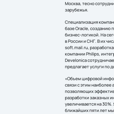
Москва, тесно сотрудни
зарубежья.
Специализация компани
базе Oracle, созданию
бизнес-логикой. На се
в России и СНГ. В их чи
soft.mail.ru, разработ
компании Philips, инте
Develonica сотрудничает 
предлагает услуги по д
«Объем цифровой инфор
связи с этим наиболее
позволяющих эффективн
разработки заказных и
увеличивается на 30%. 
ближайших пяти лет мы 