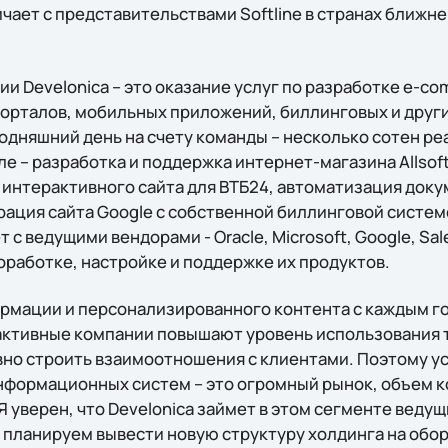
чает с представительствами Softline в странах ближне
и Develonica – это оказание услуг по разработке e-c
 порталов, мобильных приложений, биллинговых и друг
годняшний день на счету команды – несколько сотен р
сле – разработка и поддержка интернет-магазина Allsof
ка интерактивного сайта для ВТБ24, автоматизация док
грация сайта Google с собственной биллинговой системой
с ведущими вендорами - Oracle, Microsoft, Google, Sales
оработке, настройке и поддержке их продуктов.
мации и персонализированного контента с каждым го
 активные компании повышают уровень использования 
о строить взаимоотношения с клиентами. Поэтому ус
нформационных систем – это огромный рынок, объем 
Я уверен, что Develonica займет в этом сегменте веду
планируем вывести новую структуру холдинга на оборо