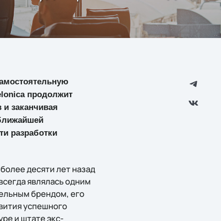
 самостоятельную
elonica продолжит
 и заканчивая
 ближайшей
ти разработки
более десяти лет назад
всегда являлась одним
ельным брендом, его
звития успешного
ре и штате экс-