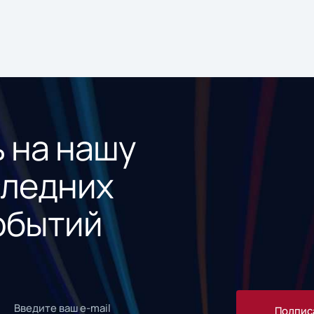
 на нашу
следних
обытий
Подпис