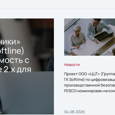
ники»
ftline)
мость с
Новости
 2.x для
Проект ООО «ЦЦТ» (Группа
ГК Softline) по цифровизац
производственной безопа
FESCO номинирован на кон
«1С:Проект года»
04.08.2026