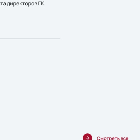
та директоров ГК
Смотреть все