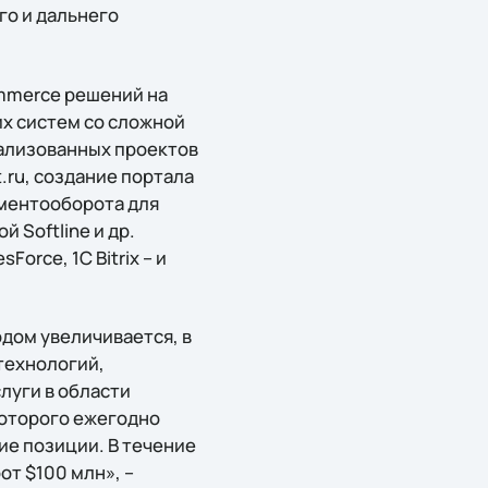
го и дальнего
ommerce решений на
их систем со сложной
еализованных проектов
t.ru, создание портала
ументооборота для
 Softline и др.
Force, 1C Bitrix – и
дом увеличивается, в
технологий,
луги в области
которого ежегодно
щие позиции. В течение
т $100 млн», –