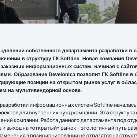
выделении собственного департамента разработки в
лючении в структуру ГК Softline. Новая компания Dev
 заказных информационных систем, начиная с сайтов
ми. Образование Develonica позволит ГК Softline в
идирующие позиции на открытом рынке услуг в облас
м на мультивендорной основе.
разработки информационных систем Softline началась 
оектов для внутренних нужд компании. Эта структура 
ений компании. Работа данного департамента под отд
и выход на «открытый» рынок – это логичный путь ра
зменения в позиционировании не отразятся на структу