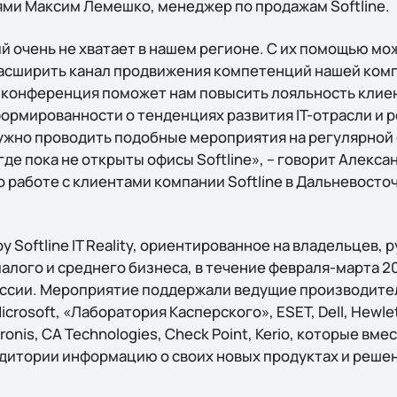
ми Максим Лемешко, менеджер по продажам Softline.
 очень не хватает в нашем регионе. С их помощью мо
асширить канал продвижения компетенций нашей ком
конференция поможет нам повысить лояльность клиен
формированности о тенденциях развития IT-отрасли и 
нужно проводить подобные мероприятия на регулярной о
, где пока не открыты офисы Softline», – говорит Алекс
о работе с клиентами компании Softline в Дальневост
 Softline IT Reality, ориентированное на владельцев, р
лого и среднего бизнеса, в течение февраля-марта 201
оссии. Мероприятие поддержали ведущие производите
crosoft, «Лаборатория Касперского», ESET, Dell, Hewlet
ronis, CA Technologies, Check Point, Kerio, которые вм
аудитории информацию о своих новых продуктах и реше