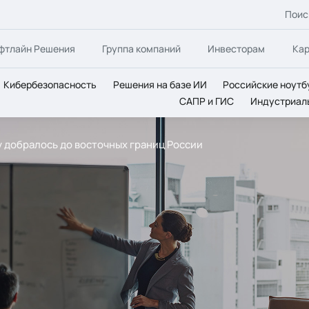
Поис
фтлайн Решения
Группа компаний
Инвесторам
Ка
Кибербезопасность
Решения на базе ИИ
Российские ноутб
САПР и ГИС
Индустриал
ity добралось до восточных границ России