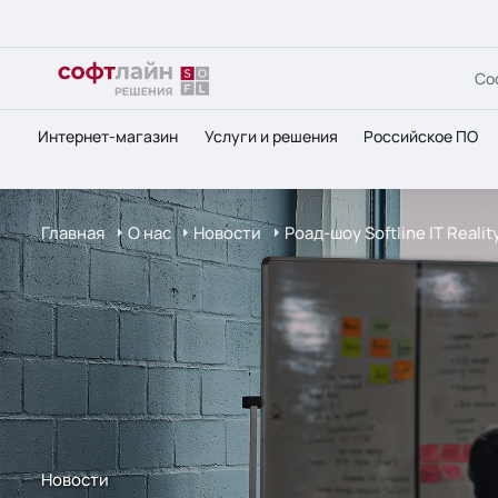
Со
Интернет-магазин
Услуги и решения
Российское ПО
Главная
О нас
Новости
Роад-шоу Softline IT Real
Новости