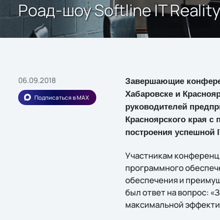
Роад-шоу Softline IT Real
06.09.2018
Завершающие конфере
Хабаровске и Краснояр
Подписаться в MAX
руководителей предпр
Красноярского края с
построения успешной 
Участникам конференци
программного обеспече
обеспечения и преимущ
был ответ на вопрос: 
максимальной эффекти