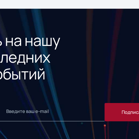
 на нашу
следних
обытий
Подпис