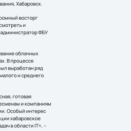
вания, Хабаровск.
громный восторг
смотреть и
й администратор ФБУ
ование облачных
ах. В процессе
был выработан ряд
малого и среднего
ная, готовая
есменам и компаниям
ии. Особый интерес
нции хабаровское
ч в области IT», –