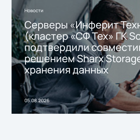
Новости
Серверы «Инферит Тех
(кластер «СФ Тех» ГК So
подтвердили совмести
решением Sharx Storage
хранения данных
05.08.2026