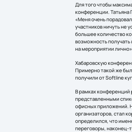
Для того чтобы максим
конференции. Татьяна Г
«Меня очень порадовал
участников ничуть не у
большее количество к
возможность получать 
на мероприятии лично»
Хабаровскую конференци
Примерно такой же был
получили от Softline ку
В рамках конференций р
представленными спик
офисных приложений. 
организаторов, стал ко
определился, что имен
переговоры, наконец-то