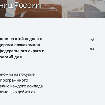
аниц России
шли на этой неделе в
ндорами познакомили
федерального округа и
ологий для
ономии на покупке
и программного
целью каждого доклада
х помощью добиться