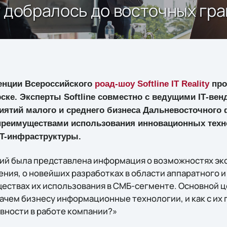
ity добралось до восточных гр
нции Всероссийского
роад-шоу Softline IT Reality
про
ске. Эксперты Softline совместно с ведущими IТ-ве
иятий малого и среднего бизнеса Дальневосточного 
 преимуществами использования инновационных техн
IT-инфраструктуры.
й была представлена информация о возможностях эк
ния, о новейших разработках в области аппаратного 
ествах их использования в СМБ-сегменте. Основной 
«Зачем бизнесу информационные технологии, и как с и
вности в работе компании?»