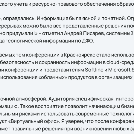
ского учета и ресурсно-правового обеспечения образо
, оправдались. Информация была ясной и понятной. О
перерывах можно было все представленные решения по
но придумали!» – отметил Андрей Писарев, системны
да геологической информации по ДФО.
аемых тем конференции в Красноярске стало использ
 безопасность и сохранность информации в cloud-сред
 конференции и представителям Softline и Microsoft 
использования «облачных» продуктов в организациях 
зочной атмосферой. Аудитория специфическая, интерес
рмацию. Такое восприятие позволит начинающим бизн
льными рисками использовать современные технолог
укт «Виртуальный офис». Я уверен, что после конфере
мет правильные решения при возникновении любых зада