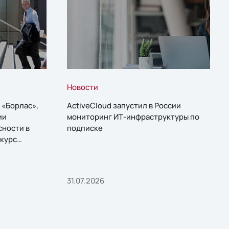
Новости
 «Борлас»,
ActiveCloud запустил в России
ии
мониторинг ИТ-инфраструктуры по
сности в
подписке
курс
31.07.2026