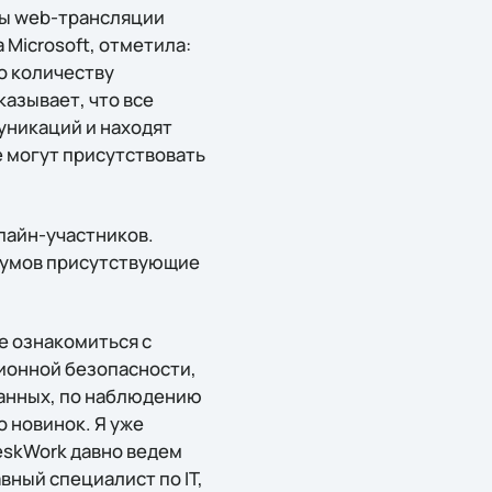
ны web-трансляции
Microsoft, отметила:
о количеству
казывает, что все
никаций и находят
 могут присутствовать
нлайн-участников.
орумов присутствующие
е ознакомиться с
ионной безопасности,
анных, по наблюдению
 новинок. Я уже
eskWork давно ведем
вный специалист по IT,