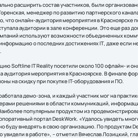
ально расширить состав участников, были организова
оренская, менеджер по развитию партнерского канала 
о, что онлайн-аудитория мероприятия в Красноярске п
ступала аудитории в зале конференции. Это еще раз до
омпаний используют возможности объединенных комму
информацию о последних достижениях IТ, даже если не
.
ю Softline IT Reality посетили около 100 офлайн- и о
а аудитория мероприятия в Красноярске. В финале ф
поны на скидку при покупке IT-оборудования и ПО.
аботала демо-зона, и каждый участник мог на практик
ерами решениями в области коммуникаций, информац
Наиболее популярным продуктом из продемонстриров
рпоративный портал DeskWork. «Удалось увидеть много
но буду внедрять в свою организацию. По продуктам D
 увидели в работе», – отметил Вячеслав Лозицкий, гла