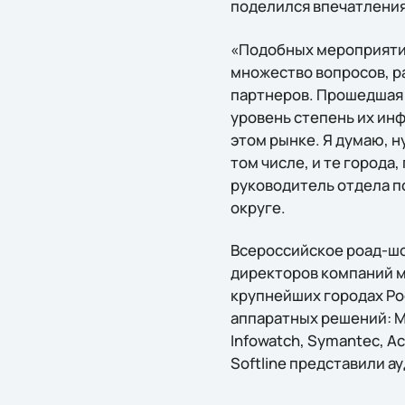
поделился впечатления
«Подобных мероприятий
множество вопросов, р
партнеров. Прошедшая 
уровень степень их ин
этом рынке. Я думаю, 
том числе, и те города
руководитель отдела п
округе.
Всероссийское роад-шоу
директоров компаний ма
крупнейших городах Р
аппаратных решений: Mi
Infowatch, Symantec, Ac
Softline представили 