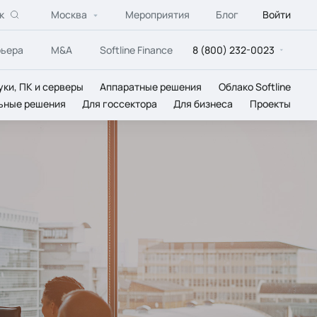
к
Москва
Мероприятия
Блог
Войти
рьера
M&A
Softline Finance
8 (800) 232-0023
уки, ПК и серверы
Аппаратные решения
Облако Softline
ьные решения
Для госсектора
Для бизнеса
Проекты