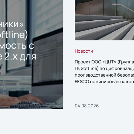
ники»
ftline)
мость с
Новости
 2.x для
Проект ООО «ЦЦТ» (Группа
ГК Softline) по цифровизац
производственной безопа
FESCO номинирован на кон
«1С:Проект года»
04.08.2026