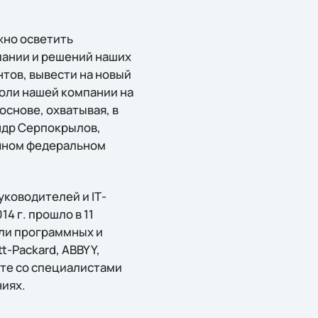
жно осветить
пании и решений наших
тов, вывести на новый
роли нашей компании на
снове, охватывая, в
андр Серпокрылов,
очном федеральном
уководителей и IТ-
4 г. прошло в 11
ли программных и
t-Packard, ABBYY,
есте со специалистами
ниях.