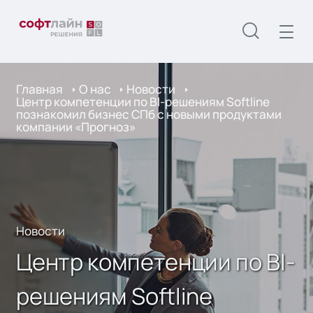
Главная
О нас
Новости
Центр компетенции по BI-решениям Softline
познакомил бизнес СПб с новыми продуктами
компании «Прогноз»
Новости
Центр компетенции по BI-
решениям Softline