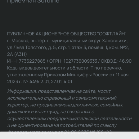
Приемная Softline
ПУБЛИЧНОЕ АКЦИОНЕРНОЕ ОБЩЕСТВО "СОФТЛАЙН"
г. Москва, вн.тер. г. муниципальный округ Хамовники,
ул Льва Толстого, д. 5, стр. 1, этаж 3, помещ. 1, ком. №2,
2А (А311)
ИНН: 7736227885 / ОГРН: 1027736009333 / ОКВЭД: 46.90
Коды видов деятельности в области IT по перечню,
утвержденному Приказом Минцифры России от 11 мая
2023 г. № 449: 2.01, 27.01, 4.01
Информация, представленная на сайте, носит
исключительно справочный и ознакомительный
характер, не предназначена для личных, семейных,
домашних и иных нужд, не связанных с
осуществлением предпринимательской деятельности
и не ориентирована на потребителей по смыслу
Федерального закона от 24.06.2025 № 168-ФЗ.