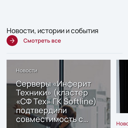
Новости, истории и события
Смотреть все
Новости
Серверы «Инферит
Техники» (кластер
«СФ Тех» ГК Softline)
подтвердили
совместимость с
Нов
решением Sharx