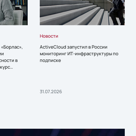
Новости
 «Борлас»,
ActiveCloud запустил в России
ии
мониторинг ИТ-инфраструктуры по
сности в
подписке
курс
31.07.2026