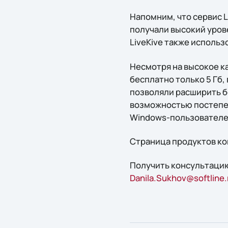
Напомним, что сервис L
получали высокий уров
LiveKive также исполь
Несмотря на высокое к
бесплатно только 5 Гб, 
позволяли расширить бе
возможностью постепен
Windows-пользователей
Страница продуктов ко
Получить консультацию
Danila.Sukhov@softline.