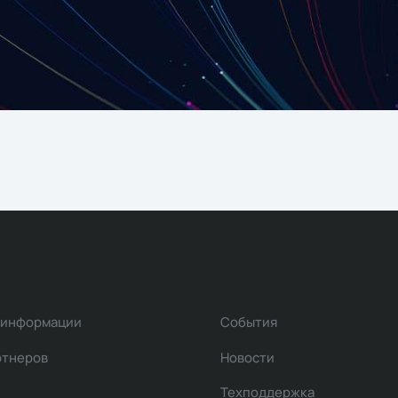
 информации
События
ртнеров
Новости
Техподдержка