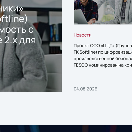
ники»
ftline)
мость с
Новости
 2.x для
Проект ООО «ЦЦТ» (Группа
ГК Softline) по цифровизац
производственной безопа
FESCO номинирован на кон
«1С:Проект года»
04.08.2026