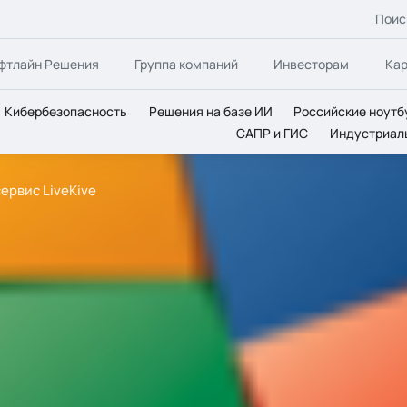
Поис
фтлайн Решения
Группа компаний
Инвесторам
Ка
Кибербезопасность
Решения на базе ИИ
Российские ноутб
САПР и ГИС
Индустриал
ервис LiveKive