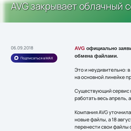
AVG закрывает облачный с
06.09.2018
AVG
официально заяви
обмена файлами.
Подписаться в MAX
Это и неудивительно: 
на основной линейке п
Существующий сервис п
работать весь апрель, а
Компания AVG уточнила,
новые файлы, а 18 авгу
перенести свои файлы с