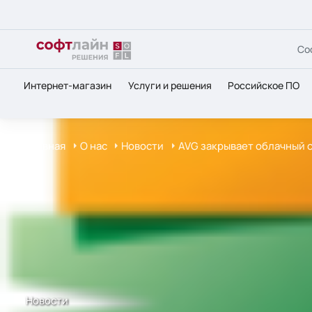
Со
Интернет-магазин
Услуги и решения
Российское ПО
Главная
О нас
Новости
AVG закрывает облачный с
Новости