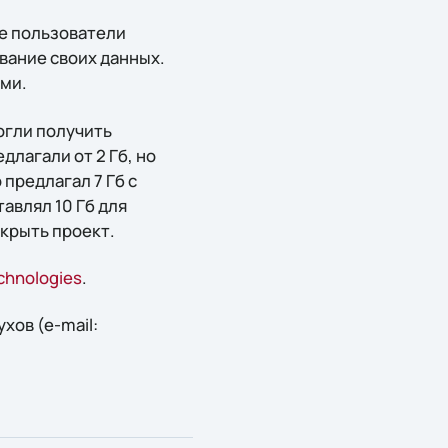
ые пользователи
вание своих данных.
ми.
огли получить
длагали от 2 Гб, но
предлагал 7 Гб с
авлял 10 Гб для
акрыть проект.
echnologies
.
ов (e-mail: