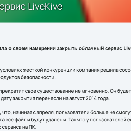
ервис LiveKive
ла о своем намерении закрыть облачный сервис Live
в условиях жесткой конкуренции компания решила соср
родуктов безопасности.
рекратит свое существование не мгновенно. Он буде
 дату закрытия перенесли на август 2014 года.
 что, начиная с апреля, пользователи больше не смогу
ста все файлы будут удалены. Так что у пользователей е
 сервиса на ПК.