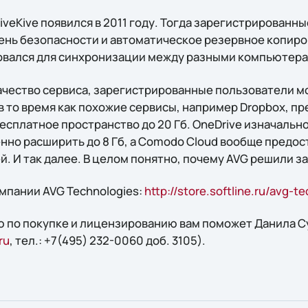
iveKive появился в 2011 году. Тогда зарегистрированн
ень безопасности и автоматическое резервное копиро
зовался для синхронизации между разными компьютера
ачество сервиса, зарегистрированные пользователи м
в то время как похожие сервисы, например Dropbox, пре
сплатное пространство до 20 Гб. OneDrive изначально 
но расширить до 8 Гб, а Comodo Cloud вообще предост
. И так далее. В целом понятно, почему AVG решили з
мпании AVG Technologies:
http://store.softline.ru/avg-t
 по покупке и лицензированию вам поможет Данила Сух
ru
, тел.: +7(495) 232-0060 доб. 3105).