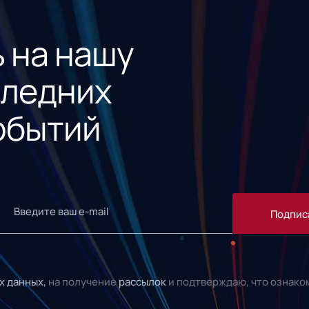
 на нашу
следних
обытий
Подпис
х данных,
на получение
рассылок
и подтверждаю, что ознако