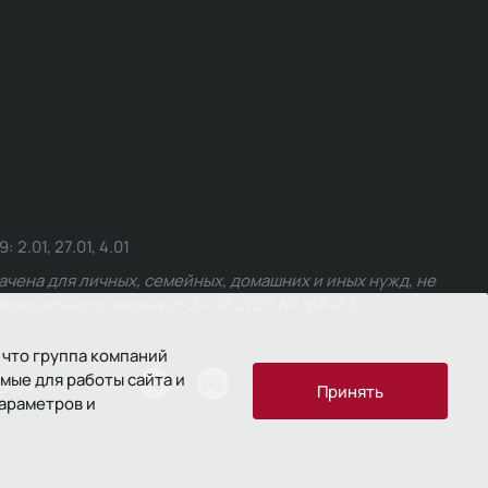
.01, 27.01, 4.01
чена для личных, семейных, домашних и иных нужд, не
едерального закона от 24.06.2025 № 168-ФЗ.
 что группа компаний
мые для работы сайта и
ости
Принять
параметров и