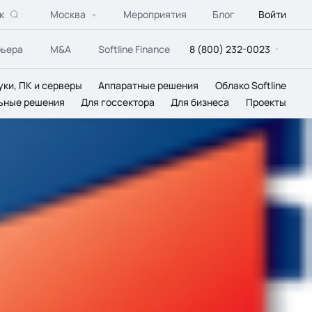
к
Москва
Мероприятия
Блог
Войти
рьера
M&A
Softline Finance
8 (800) 232-0023
уки, ПК и серверы
Аппаратные решения
Облако Softline
ьные решения
Для госсектора
Для бизнеса
Проекты