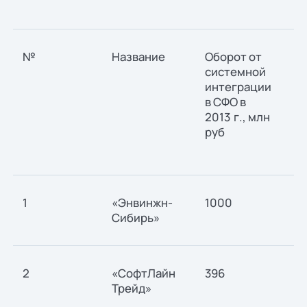
№
Название
Оборот от
Ди
системной
20
интеграции
в СФО в
2013 г., млн
руб
1
«Энвинжн-
1000
-3
Сибирь»
2
«СофтЛайн
396
10
Трейд»