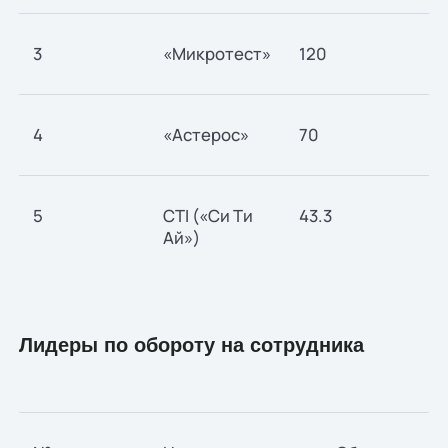
3
«Микротест»
120
н/
4
«Астерос»
70
43
5
CTI («Си Ти
43.3
-
Ай»)
Лидеры по обороту на сотрудника