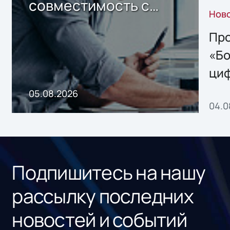
совместимость с
Нов
решением Sharx
Storage 2.x для
Про
хранения данных
«Бо
ци
пр
05.08.2026
04.0
без
ном
«1С
Подпишитесь на нашу
рассылку последних
новостей и событий