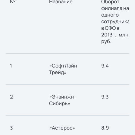
№
Название
Оборот
филиала на
одного
сотрудника
в СФО в
2013г., млн
руб.
1
«СофтЛайн
9.4
Трейд»
2
«Энвинжн-
9.3
Сибирь»
3
«Астерос»
8.9