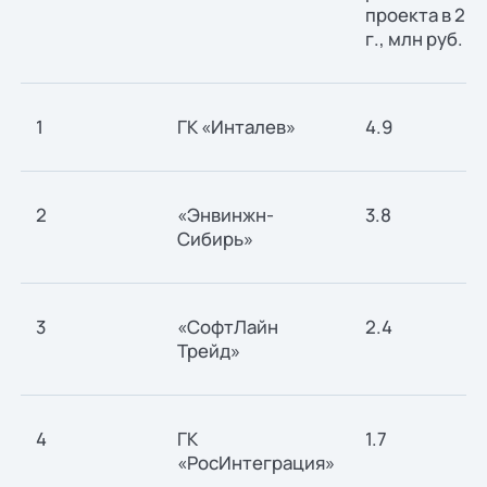
проекта в 20
г., млн руб.
1
ГК «Инталев»
4.9
2
«Энвинжн-
3.8
Сибирь»
3
«СофтЛайн
2.4
Трейд»
4
ГК
1.7
«РосИнтеграция»