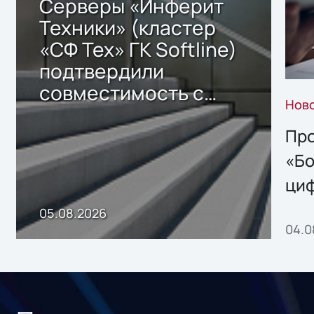
Серверы «Инферит
Техники» (кластер
«СФ Тех» ГК Softline)
подтвердили
совместимость с
Нов
решением Sharx
Storage 2.x для
Про
хранения данных
«Бо
ци
пр
05.08.2026
04.0
без
ном
«1С