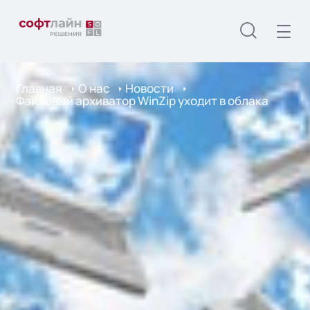
Главная
О нас
Новости
Файловый архиватор WinZip уходит в облака