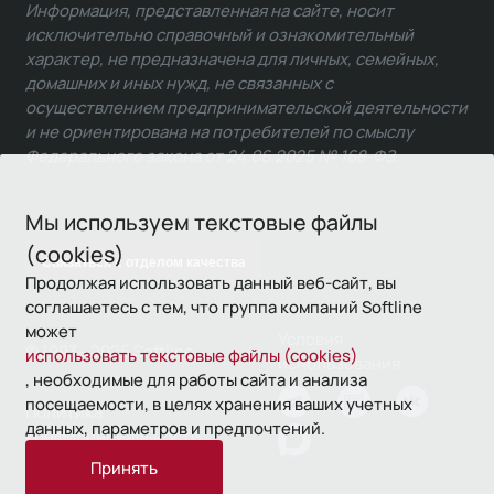
Информация, представленная на сайте, носит
исключительно справочный и ознакомительный
характер, не предназначена для личных, семейных,
домашних и иных нужд, не связанных с
осуществлением предпринимательской деятельности
и не ориентирована на потребителей по смыслу
Федерального закона от 24.06.2025 № 168-ФЗ.
Мы используем текстовые файлы
(cookies)
Связаться с отделом качества
Продолжая использовать данный веб-сайт, вы
соглашаетесь с тем, что группа компаний Softline
может
Условия
© 1993—2026 Softline
использовать текстовые файлы (cookies)
использования
, необходимые для работы сайта и анализа
посещаемости, в целях хранения ваших учетных
Политика
данных, параметров и предпочтений.
конфиденциальности
Принять
16+