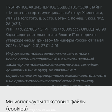
ПУБЛИЧНОЕ АКЦИОНЕРНОЕ ОБЩЕСТВО "СОФТЛАЙН"
г. Москва, вн.тер. г. муниципальный округ Хамовники,
ул Льва Толстого, д. 5, стр. 1, этаж 3, помещ. 1, ком. №2,
2А (А311)
ИНН: 7736227885 / ОГРН: 1027736009333 / ОКВЭД: 46.90
Коды видов деятельности в области IT по перечню,
утвержденному Приказом Минцифры России от 11 мая
2023 г. № 449: 2.01, 27.01, 4.01
Информация, представленная на сайте, носит
исключительно справочный и ознакомительный
характер, не предназначена для личных, семейных,
домашних и иных нужд, не связанных с
осуществлением предпринимательской деятельности
и не ориентирована на потребителей по смыслу
Федерального закона от 24.06.2025 № 168-ФЗ.
Мы используем текстовые файлы
(cookies)
Связаться с отделом качества