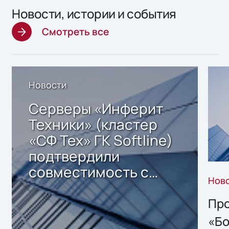
Новости, истории и события
Смотреть все
Новости
Серверы «Инферит
Техники» (кластер
«СФ Тех» ГК Softline)
подтвердили
совместимость с
Нов
решением Sharx
Storage 2.x для
Про
хранения данных
«Бо