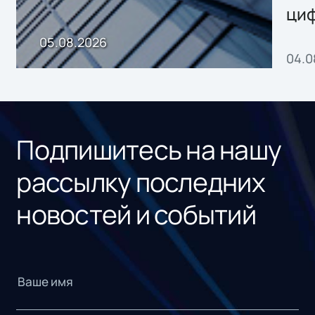
ци
пр
05.08.2026
04.0
без
ном
«1С
Подпишитесь на нашу
рассылку последних
новостей и событий