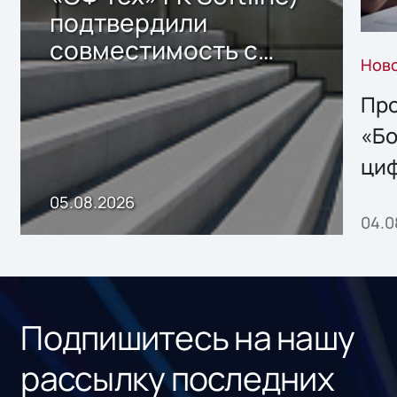
подтвердили
совместимость с
Нов
решением Sharx
Storage 2.x для
Про
хранения данных
«Бо
ци
пр
05.08.2026
04.0
без
ном
«1С
Подпишитесь на нашу
рассылку последних