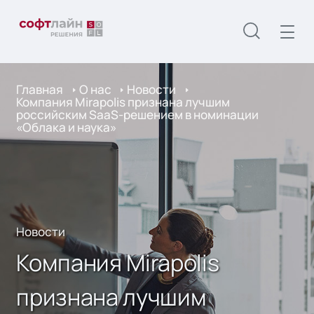
Главная
О нас
Новости
Компания Mirapolis признана лучшим
российским SaaS-решением в номинации
«Облака и наука»
Новости
Компания Mirapolis
признана лучшим