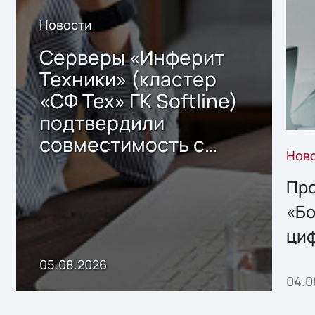
Новости
Серверы «Инферит
Техники» (кластер
«СФ Тех» ГК Softline)
подтвердили
совместимость с
Нов
решением Sharx
Storage 2.x для
Про
хранения данных
«Бо
ци
пр
05.08.2026
04.0
без
ном