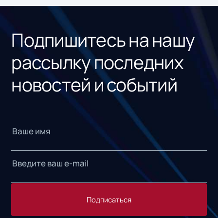
«1С
Подпишитесь на нашу
рассылку последних
новостей и событий
Подписаться