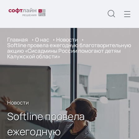
Главная
О нас
Новости
Softline провела ежегодную благотворительную
акцию «Сисадмины России помогают детям
Калужской области»
Новости
Softline провела
ежегодную