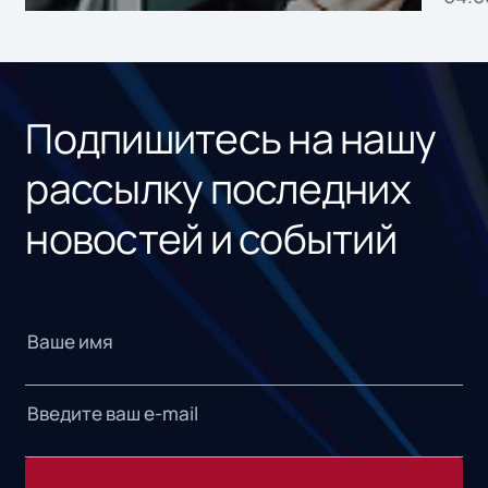
без
ном
«1С
Подпишитесь на нашу
рассылку последних
новостей и событий