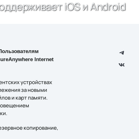
оддерживает iOS и Android
 Пользователям
ureAnywhere Internet
ентских устройствах
слежения за новыми
лов и карт памяти.
оповещением
ки.
резервное копирование,