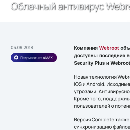
Облачный антивирус Webro
06.09.2018
Компания
Webroot
объя
доступны последние ве
Подписаться в MAX
Security Plus и Webroo
Новая технология Webr
iOS и Android. Исходны
угрозами. Антивирусно
Кроме того, поддержив
пользователей о потен
Версия Complete также
синхронизацию файлов 