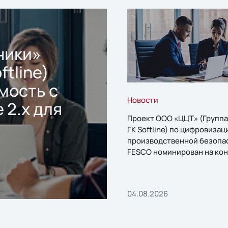
ники»
ftline)
мость с
Новости
 2.x для
Проект ООО «ЦЦТ» (Группа
ГК Softline) по цифровизац
производственной безопа
FESCO номинирован на кон
«1С:Проект года»
04.08.2026