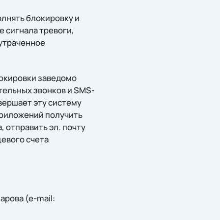
лнять блокировку и
 сигнала тревоги,
 утраченное
локировки заведомо
тельных звонков и SMS-
вершает эту систему
приложений получить
 отправить эл. почту
цевого счета
рова (e-mail: