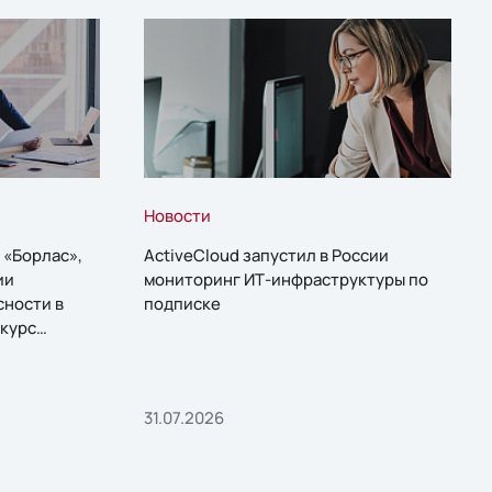
Новости
 «Борлас»,
ActiveCloud запустил в России
ии
мониторинг ИТ-инфраструктуры по
сности в
подписке
курс
31.07.2026