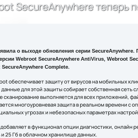
ot SecureAnywhere теперь п
вила о выходе обновления серии SecureAnywhere.
рсии Webroot SecureAnywhere AntiVirus, Webroot Sec
t SecureAnywhere Complete.
oot обеспечивает защиту от вирусов на мобильных кли
е данные для этой защиты собирает собственная сеть 
е сканирование выполняется для всех приложений, фай
ается многоуровневая защита в реальном времени с 
циальных угрозах и небезопасных параметрах настрой
 добавляет в функционал опции диагностики, онлайн 
и 25 Гб в облачном хранилище данных.