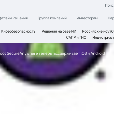
Поис
фтлайн Решения
Группа компаний
Инвесторам
Ка
Кибербезопасность
Решения на базе ИИ
Российские ноутб
САПР и ГИС
Индустриал
oot SecureAnywhere теперь поддерживает iOS и Android