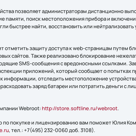
ойства позволяет администраторам дистанционно выпо
ие памяти, поиск местоположения прибора и включение
гли быстрее найти, восстановить или нейтрализовать
ит отметить защиту доступа к web-страницам путем б
вых сайтов. Также реализовано блокирование нежела
одящие SMS-сообщения с вредоносными ссылками. За
спекции приложений, который сообщает о попытках 
к информации, отследить местоположение устройства,
расходовать заряд батареи или потратить деньги с ли
мпании Webroot:
http://store.softline.ru/webroot
.
 по покупке и лицензированию вам поможет Юлия Кома
e.ru
, тел.: +7(495) 232-0060 доб. 3108).