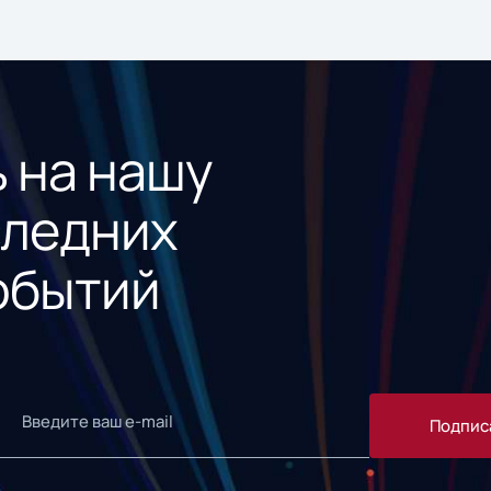
 на нашу
следних
обытий
Подпис