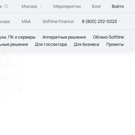
к
Москва
Мероприятия
Блог
Войти
рьера
M&A
Softline Finance
8 (800) 232-0023
уки, ПК и серверы
Аппаратные решения
Облако Softline
ьные решения
Для госсектора
Для бизнеса
Проекты