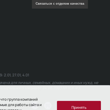
Связаться с отделом качества
.01, 27.01, 4.01
чена для личных, семейных, домашних и иных нужд, не
едерального закона от 24.06.2025 № 168-ФЗ.
 что группа компаний
мые для работы сайта и
ости
Принять