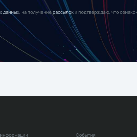
х данных,
на получение
рассылок
и подтверждаю, что ознако
 информации
События