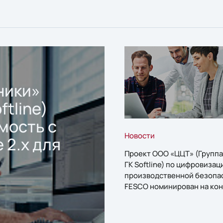
ники»
ftline)
мость с
Новости
 2.x для
Проект ООО «ЦЦТ» (Группа
ГК Softline) по цифровизац
производственной безопа
FESCO номинирован на кон
«1С:Проект года»