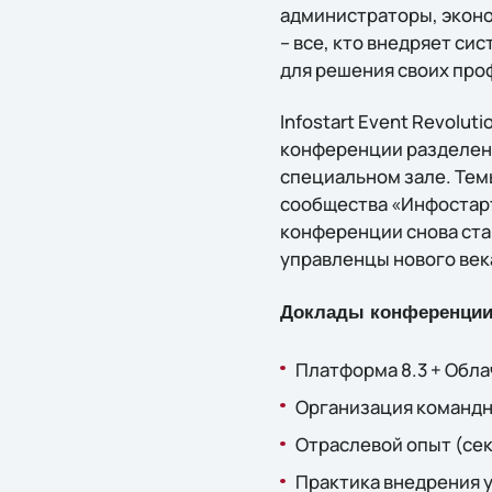
администраторы, эконо
– все, кто внедряет си
для решения своих про
Infostart Event Revolut
конференции разделена
специальном зале. Тем
сообщества «Инфостарт
конференции снова стан
управленцы нового век
Доклады конференции I
Платформа 8.3 + Обла
Организация командно
Отраслевой опыт (сек
Практика внедрения 