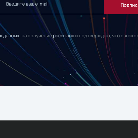
Подпис
х данных,
на получение
рассылок
и подтверждаю, что ознако