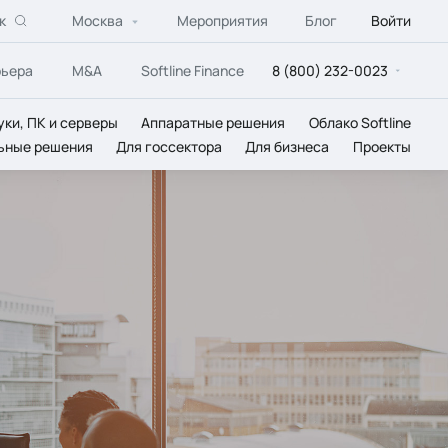
к
Москва
Мероприятия
Блог
Войти
рьера
M&A
Softline Finance
8 (800) 232-0023
уки, ПК и серверы
Аппаратные решения
Облако Softline
ьные решения
Для госсектора
Для бизнеса
Проекты