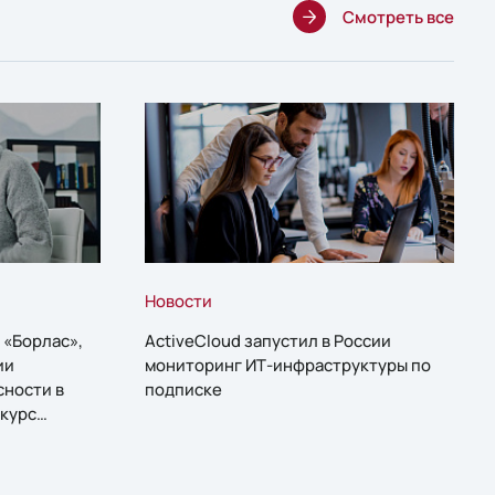
Смотреть все
Новости
 «Борлас»,
ActiveCloud запустил в России
ии
мониторинг ИТ-инфраструктуры по
сности в
подписке
курс