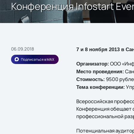
Конференция Infostart Even
06.09.2018
7 и 8 ноября 2013 в Са
Подписаться в MAX
ООО «Инф
Организатор:
Сан
Место проведения:
9500 рубле
Стоимость:
Упр
Тема конференции:
Всероссийская професси
Конференция обещает с
профессиональной разр
Потенциальная аудитор