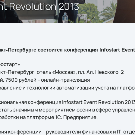
t Revolution 2013
нкт-Петербурге состоится конференция Infostart Event
остарт»
кт-Петербург, отель «Москва», пл. Ал. Невского, 2
й, 7500 рублей – онлайн-трансляция
авление и технологии автоматизации учета на платфо
ональная конференция Infostart Event Revolution 2013
тать значимым мероприятием осени в сфере управлен
аботки на платформе 1С: Предприятие.
ия конференции – руководители финансовых и IТ-отд