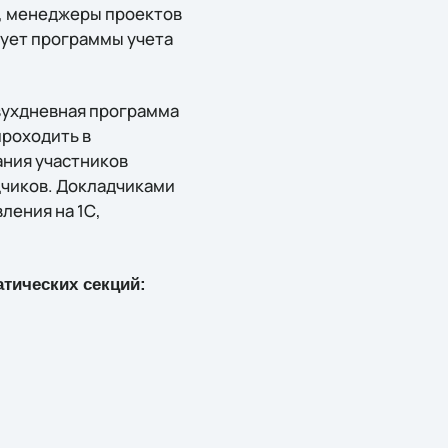
и, менеджеры проектов
зует программы учета
 двухдневная программа
проходить в
ания участников
дчиков. Докладчиками
ления на 1С,
атических секций: