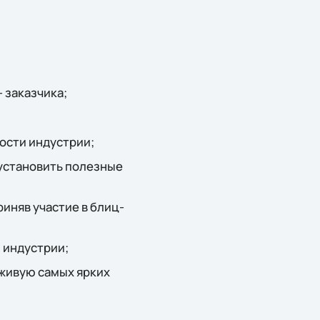
 заказчика;
ости индустрии;
 установить полезные
иняв участие в блиц-
 индустрии;
вживую самых ярких