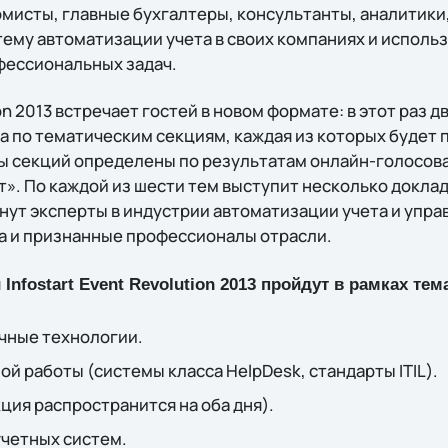
мисты, главные бухгалтеры, консультанты, аналитик
стему автоматизации учета в своих компаниях и исполь
фессиональных задач.
ion 2013 встречает гостей в новом формате: в этот раз
 по тематическим секциям, каждая из которых будет 
ы секций определены по результатам онлайн-голосов
». По каждой из шести тем выступит несколько докла
ут эксперты в индустрии автоматизации учета и управ
а и признанные профессионалы отрасли.
nfostart Event Revolution 2013 пройдут в рамках тем
чные технологии.
й работы (системы класса HelpDesk, стандарты ITIL).
ция распространится на оба дня).
учетных систем.