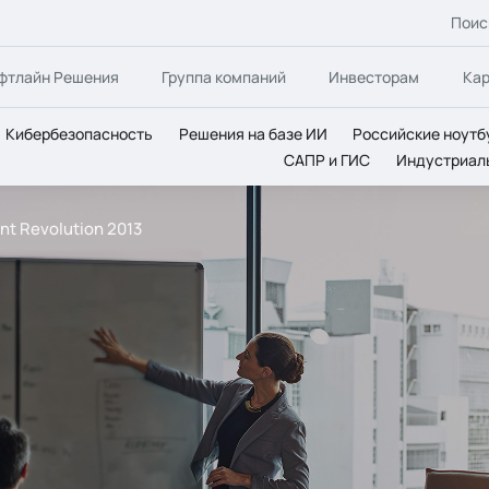
Поис
фтлайн Решения
Группа компаний
Инвесторам
Ка
Кибербезопасность
Решения на базе ИИ
Российские ноутб
САПР и ГИС
Индустриал
nt Revolution 2013