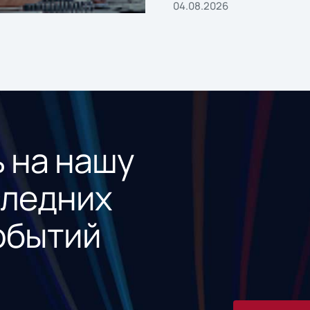
04.08.2026
 на нашу
следних
обытий