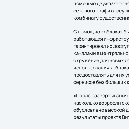
помощью двухфакторной
сетевого трафика осущ
комбинату существенн
С помощью «облака» бы
работающая инфраструк
гарантировал их доступ
каналами в центрально
окружение для новых с
использования «облака
предоставлять для их 
сервисов без больших 
«После развертывания 
насколько возросли ско
обусловлено высокой д
результаты проекта Ви