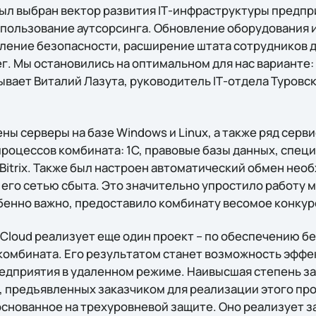
был выбран вектор развития IТ-инфраструктуры предпр
пользование аутсорсинга. Обновление оборудования 
иление безопасности, расширение штата сотрудников д
г. Мы остановились на оптимальном для нас варианте:
зывает Виталий Лазута, руководитель IТ-отдела Туровс
ны серверы на базе Windows и Linux, а также ряд серв
роцессов комбината: 1C, правовые базы данных, спец
Bitrix. Также был настроен автоматический обмен нео
 его сетью сбыта. Это значительно упростило работу 
обенно важно, предоставило комбинату весомое конку
eCloud реализует еще один проект – по обеспечению б
комбината. Его результатом станет возможность эффе
едприятия в удаленном режиме. Наивысшая степень за
 предъявленных заказчиком для реализации этого прое
снованное на трехуровневой защите. Оно реализует з