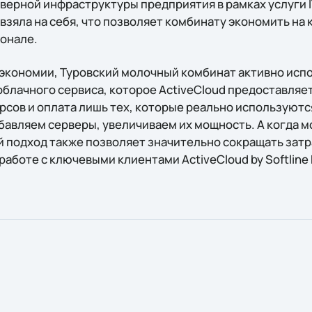
верной инфраструктуры предприятия в рамках услуги 
 взяла на себя, что позволяет комбинату экономить н
онале.
кономии, Туровский молочный комбинат активно испо
блачного сервиса, которое ActiveCloud предоставляет
рсов и оплата лишь тех, которые реально используютс
бавляем серверы, увеличиваем их мощность. А когда м
 подход также позволяет значительно сокращать затра
аботе с ключевыми клиентами ActiveCloud by Softline