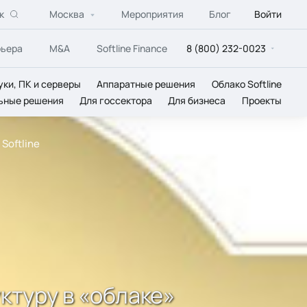
к
Москва
Мероприятия
Блог
Войти
рьера
M&A
Softline Finance
8 (800) 232-0023
уки, ПК и серверы
Аппаратные решения
Облако Softline
ьные решения
Для госсектора
Для бизнеса
Проекты
Softline
ктуру в «облаке»