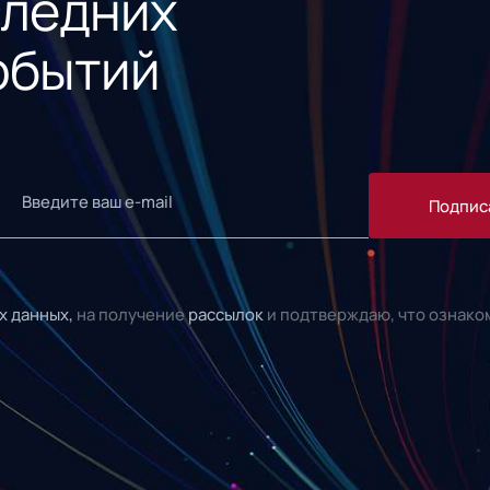
следних
обытий
Подпис
х данных,
на получение
рассылок
и подтверждаю, что ознако