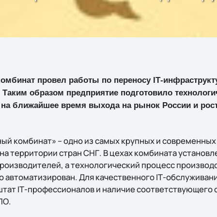
омбинат провел работы по переносу IТ-инфраструкт
ne. Таким образом предприятие подготовило техноло
 на ближайшее время выхода на рынок России и рос
ый комбинат» – одно из самых крупных и современных
 на территории стран СНГ. В цехах комбината установ
роизводителей, а технологический процесс производ
 автоматизирован. Для качественного IТ-обслуживан
тат IТ-профессионалов и наличие соответствующего 
ПО.