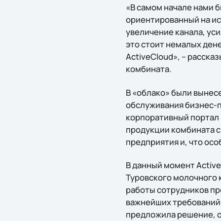
«В самом начале нами 
ориентированный на ис
увеличение канала, ус
это стоит немалых дене
ActiveCloud», – расска
комбината.
В «облако» были вынесе
обслуживания бизнес-п
корпоративный портал 
продукции комбината с
предприятия и, что ос
В данный момент Activ
Туровского молочного 
работы сотрудников пр
важнейших требований,
предложила решение, о