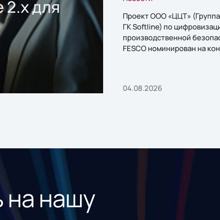
 2.x для
Проект ООО «ЦЦТ» (Группа
ГК Softline) по цифровизац
производственной безопа
FESCO номинирован на кон
«1С:Проект года»
04.08.2026
 на нашу