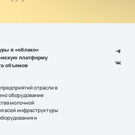
уры в «облако»
гическую платформу
та объемов
 предприятий отрасли в
лено оборудование
ства молочной
ия всей инфраструктуры
оборудования и