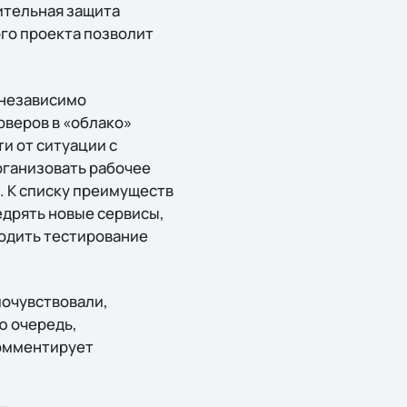
ительная защита
го проекта позволит
 независимо
рверов в «облако»
и от ситуации с
рганизовать рабочее
. К списку преимуществ
едрять новые сервисы,
водить тестирование
почувствовали,
ю очередь,
комментирует