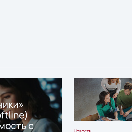
ники»
ftline)
мость с
Новости