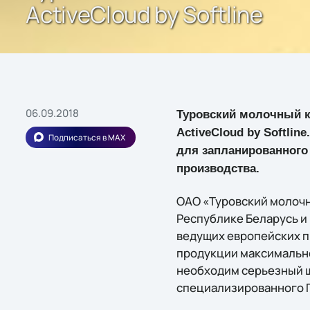
ActiveCloud by Softline
06.09.2018
Туровский молочный к
ActiveCloud by Softli
Подписаться в MAX
для запланированного
производства.
ОАО «Туровский молочн
Республике Беларусь и
ведущих европейских п
продукции максимально
необходим серьезный ш
специализированного 