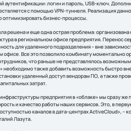
 аутентификации: логин и пароль, USB-ключ. Дополн
ествляется с помощью VPN-туннеля. Реализация данно
о оптимизировать бизнес-процессы.
ла решена и еще одна острая проблема: организована
тура в региональном офисе предприятия. Перенос се
ность для удаленного подразделения – вне зависимост
м офисе. Все это позволило комбинату моментально о
отрудников, что раньше не представлялось возможным
» необходимо также добавить возможность быстро вн
установки удаленный доступ вендорам ПО, а также про
капитальных затрат.
инфраструктуры предприятия в «облаке» мы сразу же 
рость и качество работы наших сервисов. Это, в перву
оступностью каналов в дата-центрах ActiveCloud», – 
талий Лазута.