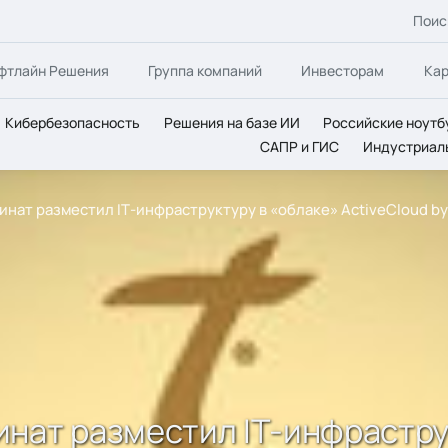
Поис
фтлайн Решения
Группа компаний
Инвесторам
Ка
Кибербезопасность
Решения на базе ИИ
Российские ноутб
САПР и ГИС
Индустриал
нат разместил IТ-инфраструктуру в «облаке» ActiveCloud by 
нат разместил IТ-инфрастру