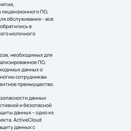
иятия,
и лицензионного ПО,
ля обслуживания – все
 обратились в
кого молочного
исов, необходимых для
иализированное ПО,
бходимых данных о
многим сотрудникам
рентное преимущество.
езопасности данных
ктивной и безопасной
щиты данных – одно из
кта. ActiveCloud
ащиту данных с