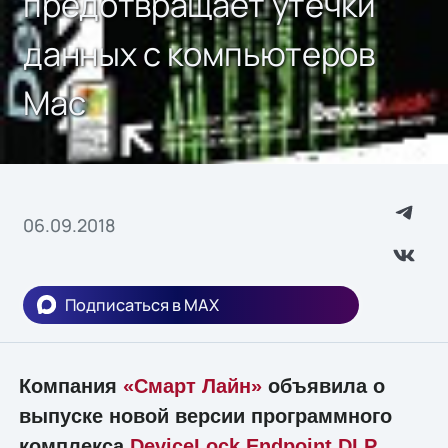
предотвращает утечки
данных с компьютеров
Mac
06.09.2018
Подписаться в MAX
Компания
«Смарт Лайн»
объявила о
выпуске новой версии программного
комплекса
DeviceLock Endpoint DLP