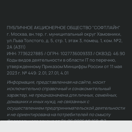
ПУБЛИЧНОЕ АКЦИОНЕРНОЕ ОБЩЕСТВО "СОФТЛАЙН"
г. Москва, вн.тер. г. муниципальный округ Хамовники,
ул Льва Толстого, д. 5, стр. 1, этаж 3, помещ. 1, ком. №2,
2А (А311)
ИНН: 7736227885 / ОГРН: 1027736009333 / ОКВЭД: 46.90
Коды видов деятельности в области IT по перечню,
утвержденному Приказом Минцифры России от 11 мая
2023 г. № 449: 2.01, 27.01, 4.01
Информация, представленная на сайте, носит
исключительно справочный и ознакомительный
характер, не предназначена для личных, семейных,
домашних и иных нужд, не связанных с
осуществлением предпринимательской деятельности
и не ориентирована на потребителей по смыслу
Федерального закона от 24.06.2025 № 168-ФЗ.