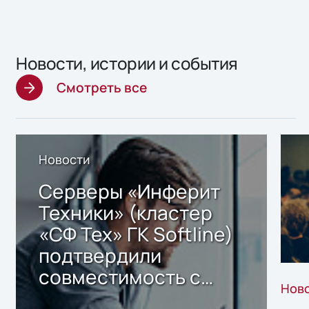
Новости, истории и события
Смотреть все
Новости
Серверы «Инферит
Техники» (кластер
«СФ Тех» ГК Softline)
подтвердили
совместимость с
Нов
решением Sharx