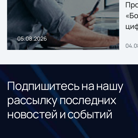
Storage 2.x для
Про
хранения данных
«Бо
ци
пр
05.08.2026
04.0
без
ном
«1С
Подпишитесь на нашу
рассылку последних
новостей и событий