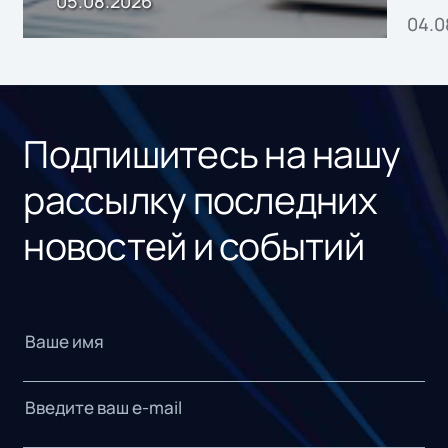
05.08.2026
04.0
без
ном
«1С
Подпишитесь на нашу
рассылку последних
новостей и событий