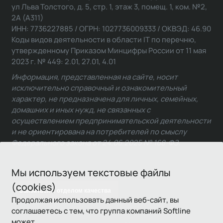
ул Льва Толстого, д. 5, стр. 1, этаж 3, помещ. 1, ком. №2,
2А (А311)
ИНН: 7736227885 / ОГРН: 1027736009333 / ОКВЭД: 46.90
Коды видов деятельности в области IT по перечню,
утвержденному Приказом Минцифры России от 11 мая
2023 г. № 449: 2.01, 27.01, 4.01
Информация, представленная на сайте, носит
исключительно справочный и ознакомительный
характер, не предназначена для личных, семейных,
домашних и иных нужд, не связанных с
осуществлением предпринимательской деятельности
и не ориентирована на потребителей по смыслу
Федерального закона от 24.06.2025 № 168-ФЗ.
Мы используем текстовые файлы
(cookies)
Связаться с отделом качества
Продолжая использовать данный веб-сайт, вы
соглашаетесь с тем, что группа компаний Softline
может