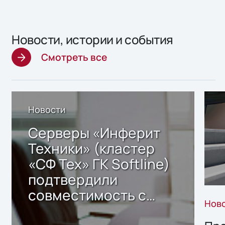
Новости, истории и события
Смотреть все
Новости
Серверы «Инферит
Техники» (кластер
«СФ Тех» ГК Softline)
подтвердили
совместимость с
Нов
решением Sharx