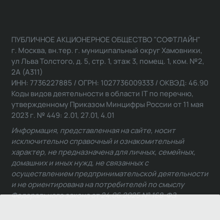
ПУБЛИЧНОЕ АКЦИОНЕРНОЕ ОБЩЕСТВО "СОФТЛАЙН"
г. Москва, вн.тер. г. муниципальный округ Хамовники,
ул Льва Толстого, д. 5, стр. 1, этаж 3, помещ. 1, ком. №2,
2А (А311)
ИНН: 7736227885 / ОГРН: 1027736009333 / ОКВЭД: 46.90
Коды видов деятельности в области IT по перечню,
утвержденному Приказом Минцифры России от 11 мая
2023 г. № 449: 2.01, 27.01, 4.01
Информация, представленная на сайте, носит
исключительно справочный и ознакомительный
характер, не предназначена для личных, семейных,
домашних и иных нужд, не связанных с
осуществлением предпринимательской деятельности
и не ориентирована на потребителей по смыслу
Федерального закона от 24.06.2025 № 168-ФЗ.