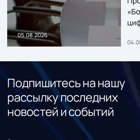
Storage 2.x для
Про
хранения данных
«Бо
ци
пр
05.08.2026
04.0
без
ном
«1С
Подпишитесь на нашу
рассылку последних
новостей и событий