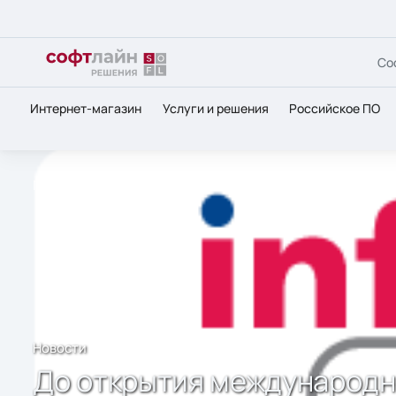
Со
Интернет-магазин
Услуги и решения
Российское ПО
Главная
О нас
Новости
До открытия международн
Новости
До открытия международн