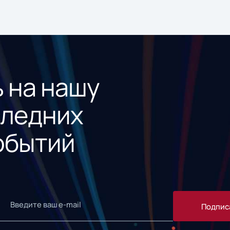
 на нашу
следних
обытий
Подпис