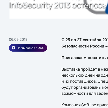
InfoSecurity 2013 осталос
06.09.2018
С 25 по 27 сентября 2
безопасности России – 
Подписаться в MAX
Приглашаем посетить ст
Выставка пройдет в ме
нескольких дней на од
и их поставщиков. Спе
будут организованы ко
возможности для веден
Компания Softline при