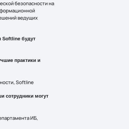
ческой безопасности на
информационной
решений ведущих
Softline будут
учшие практики и
сти, Softline
ши сотрудники могут
епартамента ИБ,