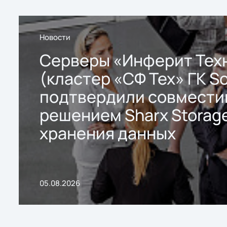
Новости
Серверы «Инферит Тех
(кластер «СФ Тех» ГК So
подтвердили совмести
решением Sharx Storage
хранения данных
05.08.2026