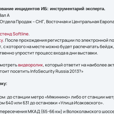
ование инцидентов ИБ: инструментарий эксперта.
Зал A
Отдела Продаж – СНГ, Восточная и Центральная Европа
стенд Softline
.
ку
. После прохождения регистрации по электронной по
 с которого на месте можно будет распечатать бейдж, 
твенно упростит процесс входа в дни выставки.
смотреть
видеоролик
, который ответит на наиболее а
тоит посетить InfoSecurity Russia 2013?»
вку:
м: до станции метро «Мякинино» либо от станции мет
м 640 или 631 до остановки «Улица Исаковского».
пересечения МКАД (65-66 км) и Волоколамского шоссе