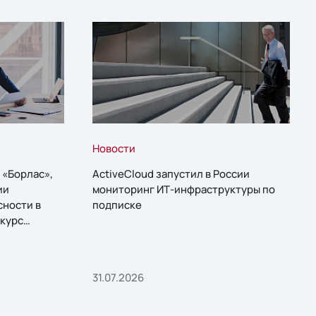
Новости
 «Борлас»,
ActiveCloud запустил в России
ии
мониторинг ИТ-инфраструктуры по
сности в
подписке
курс
31.07.2026