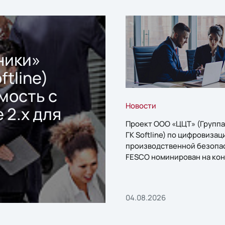
ники»
ftline)
мость с
Новости
 2.x для
Проект ООО «ЦЦТ» (Группа
ГК Softline) по цифровизац
производственной безопа
FESCO номинирован на кон
«1С:Проект года»
04.08.2026