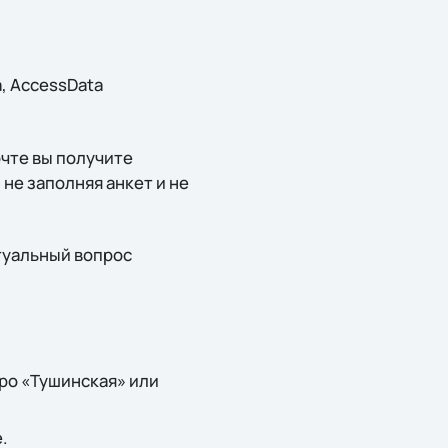
, AccessData
чте вы получите
не заполняя анкет и не
ктуальный вопрос
ро «Тушинская» или
.