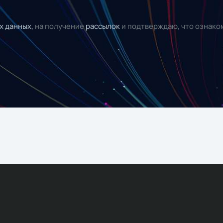
х данных,
на получение
рассылок
и подтверждаю, что ознако