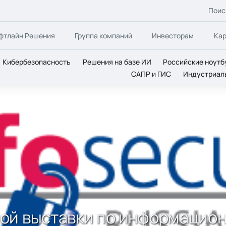
Поис
фтлайн Решения
Группа компаний
Инвесторам
Ка
Кибербезопасность
Решения на базе ИИ
Российские ноутб
САПР и ГИС
Индустриал
ой выставки по информационной безопасности InfoSecurity 
ой выставки по информацион