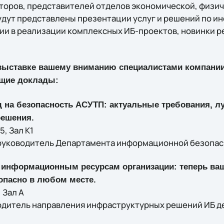
кторов, представителей отделов экономической, физи
 будут представлены презентации услуг и решений по 
ии в реализации комплексных ИБ-проектов, новинки 
выставке вашему вниманию специалистами компании 
щие доклады:
 на безопасность АСУТП: актуальные требования, л
решения.
5, Зал K1
руководитель Департамента информационной безопасно
к информационным ресурсам организации: теперь ва
опасно в любом месте.
 Зал A
одитель направления инфраструктурных решений ИБ д