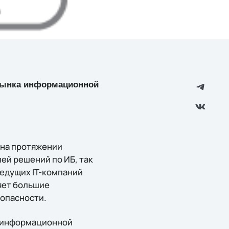
1 рынка информационной
 на протяжении
ей решений по ИБ, так
едущих IT-компаний
яет большие
опасности.
в информационной