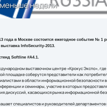
ь меньше недели
013 года в Москве состоится ежегодное событие № 
выставка InfoSecurity-2013.
енд Softline #А4.1.
ждународном выставочном центре «Крокус Экспо», где
ной площадке соберутся представители как потребител
циалистами в области информационной безопасности в
нференции и семинары, участие в которых предоставл
ия дискуссий, касающихся рынка информационной без
глашает специалистов и руководителей департаменто