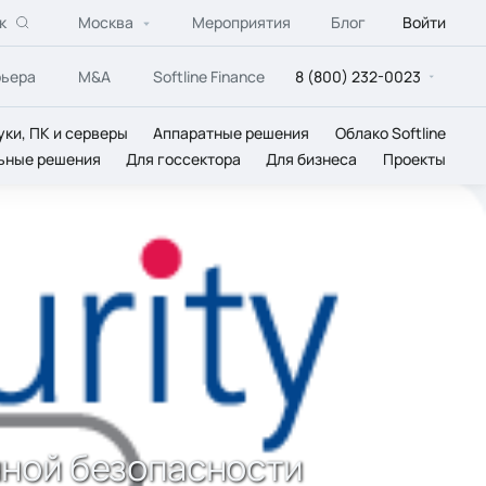
к
Москва
Мероприятия
Блог
Войти
рьера
M&A
Softline Finance
8 (800) 232-0023
уки, ПК и серверы
Аппаратные решения
Облако Softline
ьные решения
Для госсектора
Для бизнеса
Проекты
2013 осталось меньше недели
ной безопасности