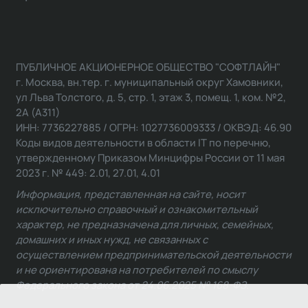
ПУБЛИЧНОЕ АКЦИОНЕРНОЕ ОБЩЕСТВО "СОФТЛАЙН"
г. Москва, вн.тер. г. муниципальный округ Хамовники,
ул Льва Толстого, д. 5, стр. 1, этаж 3, помещ. 1, ком. №2,
2А (А311)
ИНН: 7736227885 / ОГРН: 1027736009333 / ОКВЭД: 46.90
Коды видов деятельности в области IT по перечню,
утвержденному Приказом Минцифры России от 11 мая
2023 г. № 449: 2.01, 27.01, 4.01
Информация, представленная на сайте, носит
исключительно справочный и ознакомительный
характер, не предназначена для личных, семейных,
домашних и иных нужд, не связанных с
осуществлением предпринимательской деятельности
и не ориентирована на потребителей по смыслу
Федерального закона от 24.06.2025 № 168-ФЗ.