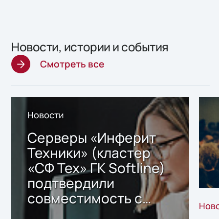
Новости, истории и события
Смотреть все
Новости
Серверы «Инферит
Техники» (кластер
«СФ Тех» ГК Softline)
подтвердили
совместимость с
Нов
решением Sharx