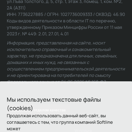
ул Льва Толстого, д. 5, стр. 1, этаж 3, помещ. 1, ком. №2,
2А (А311)
ИНН: 7736227885 / ОГРН: 1027736009333 / ОКВЭД: 46.90
Коды видов деятельности в области IT по перечню,
утвержденному Приказом Минцифры России от 11 мая
2023 г. № 449: 2.01, 27.01, 4.01
Информация, представленная на сайте, носит
исключительно справочный и ознакомительный
характер, не предназначена для личных, семейных,
домашних и иных нужд, не связанных с
осуществлением предпринимательской деятельности
и не ориентирована на потребителей по смыслу
Федерального закона от 24.06.2025 № 168-ФЗ.
Мы используем текстовые файлы
(cookies)
Связаться с отделом качества
Продолжая использовать данный веб-сайт, вы
соглашаетесь с тем, что группа компаний Softline
может
Условия