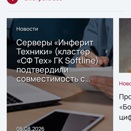
Новости
Серверы «Инферит
Техники» (кластер
«СФ Тех» ГК Softline)
подтвердили
совместимость с
Нов
решением Sharx
Storage 2.x для
Про
хранения данных
«Бо
ци
пр
05.08.2026