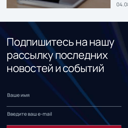
04.0
без
ном
«1С
Подпишитесь на нашу
рассылку последних
новостей и событий