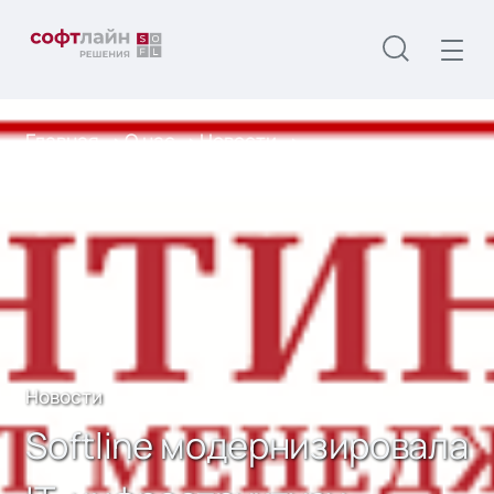
Главная
О нас
Новости
Softline модернизировала IТ-инфраструктуру
«Сентинел Кредит Менеджмент»
Новости
Softline модернизировала