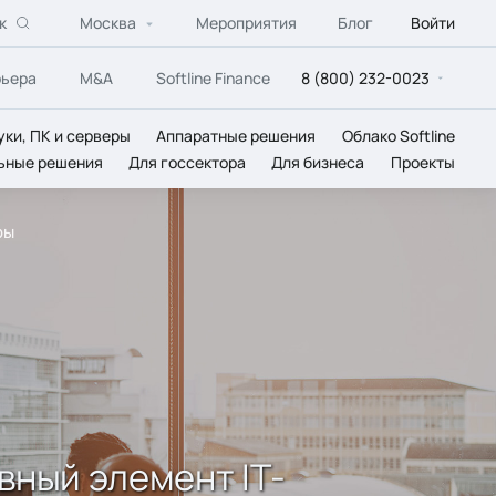
к
Москва
Мероприятия
Блог
Войти
рьера
M&A
Softline Finance
8 (800) 232-0023
уки, ПК и серверы
Аппаратные решения
Облако Softline
ьные решения
Для госсектора
Для бизнеса
Проекты
ры
вный элемент IТ-