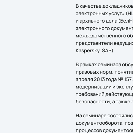
В качестве докладчико
электронных услуг» (Н
и архивного дела (Бел
электронного документ
межведомственного об
представители ведущих
Kaspersky, SAP).
В рамках семинара обс
правовых норм, поняти
апреля 2013 года № 15
модернизации и эксплу
требований действующе
безопасности, а также 
На семинаре состоялис
документооборота, по
процессов документооб