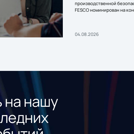
производственной безопа
FESCO номинирован на кон
«1С:Проект года»
04.08.2026
 на нашу
следних
обытий