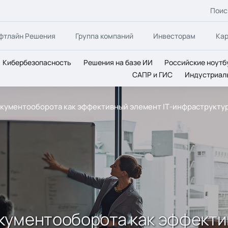
Поис
фтлайн Решения
Группа компаний
Инвесторам
Ка
Кибербезопасность
Решения на базе ИИ
Российские ноутб
САПР и ГИС
Индустриал
кументооборота как эффективный элемент IТ-инфраструкту
кументооборота как эффекти