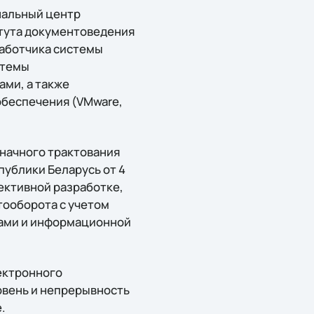
нальный центр
итута документоведения
работчика системы
стемы
ми, а также
обеспечения (VMware,
начного трактования
публики Беларусь от 4
ективной разработке,
тооборота с учетом
тами и информационной
ектронного
вень и непрерывность
.