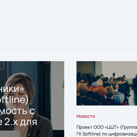
ники»
ftline)
мость с
Новости
 2.x для
Проект ООО «ЦЦТ» (Группа
ГК Softline) по цифровизац