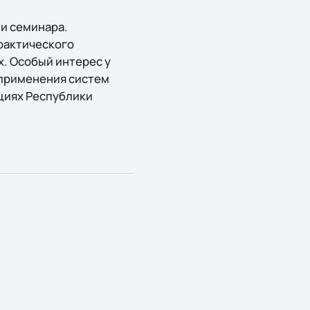
и семинара.
рактического
. Особый интерес у
 применения систем
циях Республики