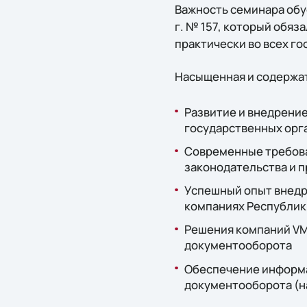
Важность семинара обу
г. № 157, который обя
практически во всех го
Насыщенная и содержат
Развитие и внедрени
государственных орг
Современные требова
законодательства и п
Успешный опыт внедр
компаниях Республики
Решения компаний VM
документооборота
Обеспечение информа
документооборота (н