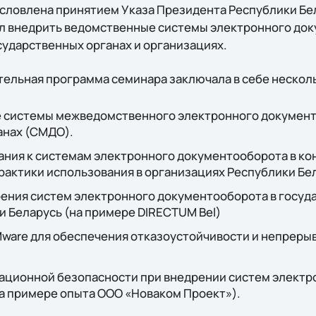
словлена принятием Указа Президента Республики Бел
зал внедрить ведомственные системы электронного до
сударственных органах и организациях.
ельная программа семинара заключала в себе нескол
е системы межведомственного электронного документ
анах (СМДО).
ния к системам электронного документооборота в ко
рактики использования в организациях Республики Бе
ения систем электронного документооборота в госуда
 Беларусь (на примере DIRECTUM Bel)
ware для обеспечения отказоустойчивости и непреры
ционной безопасности при внедрении систем электр
а примере опыта ООО «Новаком Проект»).