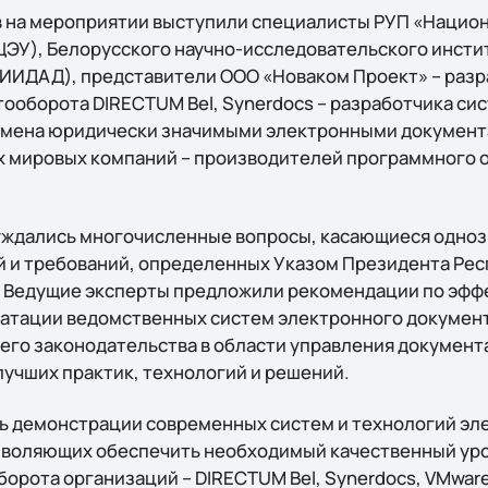
в на мероприятии выступили специалисты РУП «Нацио
ЦЭУ), Белорусского научно-исследовательского инст
НИИДАД), представители ООО «Новаком Проект» – раз
ооборота DIRECTUM Bel, Synerdocs – разработчика си
мена юридически значимыми электронными документа
 мировых компаний – производителей программного 
уждались многочисленные вопросы, касающиеся одноз
й и требований, определенных Указом Президента Рес
7. Ведущие эксперты предложили рекомендации по эфф
атации ведомственных систем электронного докумен
го законодательства в области управления докумен
лучших практик, технологий и решений.
ь демонстрации современных систем и технологий эл
зволяющих обеспечить необходимый качественный уро
орота организаций – DIRECTUM Bel, Synerdocs, VMware