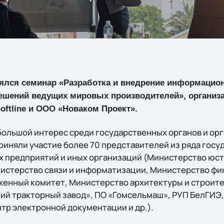
оялся семинар «Разработка и внедрение информацио
решений ведущих мировых производителей», организ
ftline и ООО «Новаком Проект».
ольшой интерес среди государственных органов и ор
риняли участие более 70 представителей из ряда госу
 предприятий и иных организаций (Министерство юст
истерство связи и информатизации, Министерство фи
енный комитет, Министерство архитектуры и строите
ий тракторный завод», ПО «Гомсельмаш», РУП БелГИЭ,
тр электронной документации и др.).