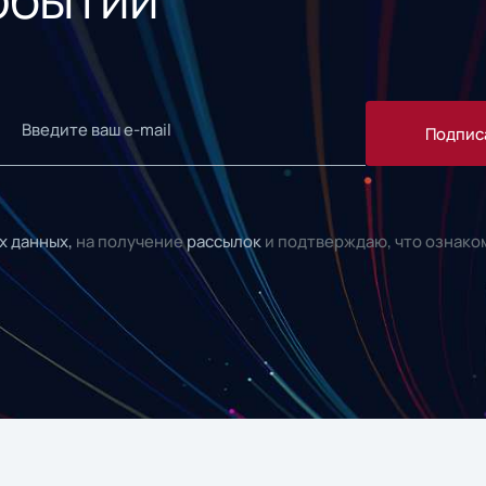
Подпис
х данных,
на получение
рассылок
и подтверждаю, что ознако