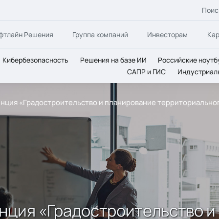
Поис
фтлайн Решения
Группа компаний
Инвесторам
Ка
Кибербезопасность
Решения на базе ИИ
Российские ноутб
САПР и ГИС
Индустриал
енция «Градостроительство и планирование территориальног
енция «Градостроительство и