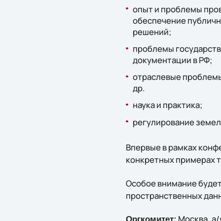
опыт и проблемы про
обеспечение публичн
решений;
проблемы государств
документации в РФ;
отраслевые проблемы
др.
наука и практика;
регулирование земел
Впервые в рамках конф
конкретных примерах т
Особое внимание будет
пространственных данн
Москва, а/
Оргкомитет: