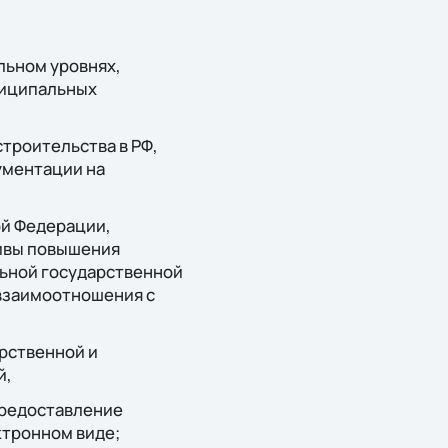
льном уровнях,
ниципальных
троительства в РФ,
ументации на
й Федерации,
ивы повышения
льной государственной
взаимоотношения с
арственной и
й,
предоставление
ктронном виде;