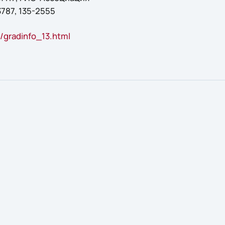
3787, 135-2555
u/gradinfo_13.html