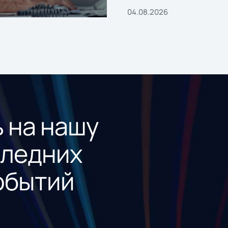
04.08.2026
 на нашу
следних
обытий