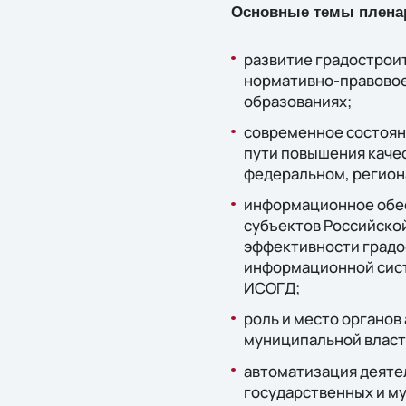
Основные темы плена
развитие градострои
нормативно-правовое
образованиях;
современное состояни
пути повышения каче
федеральном, регион
информационное обес
субъектов Российско
эффективности градо
информационной сист
ИСОГД;
роль и место органов
муниципальной власт
автоматизация деяте
государственных и му