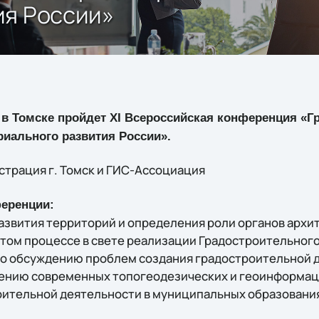
ия России»
г. в Томске пройдет XI Всероссийская конференция «Г
риального развития России».
трация г. Томск и ГИС-Ассоциация
еренции:
звития территорий и определения роли органов архи
этом процессе в свете реализации Градостроительного
но обсуждению проблем создания градостроительной 
ению современных топогеодезических и геоинформац
ительной деятельности в муниципальных образовани