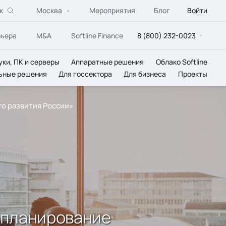
к
Москва
Мероприятия
Блог
Войти
рьера
M&A
Softline Finance
8 (800) 232-0023
уки, ПК и серверы
Аппаратные решения
Облако Softline
ьные решения
Для госсектора
Для бизнеса
Проекты
о развития России»
 планирование