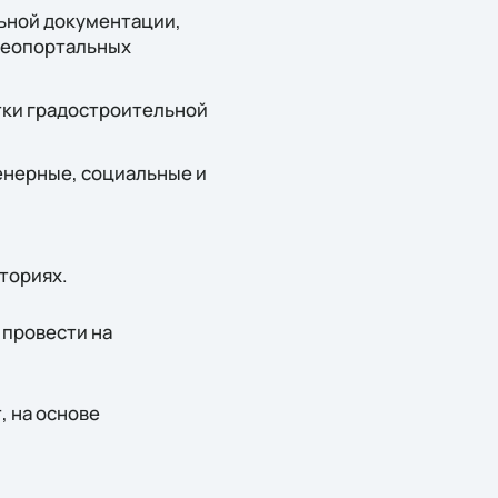
ьной документации,
геопортальных
тки градостроительной
енерные, социальные и
ториях.
 провести на
, на основе