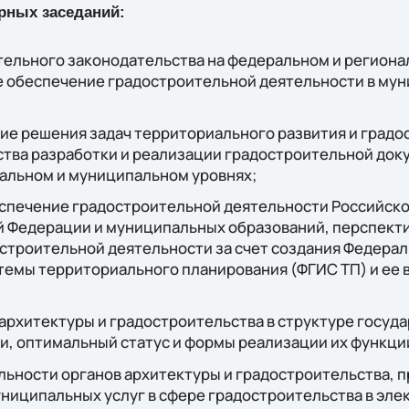
рных заседаний:
тельного законодательства на федеральном и региона
 обеспечение градостроительной деятельности в му
е решения задач территориального развития и градос
ства разработки и реализации градостроительной док
альном и муниципальном уровнях;
печение градостроительной деятельности Российско
й Федерации и муниципальных образований, перспект
строительной деятельности за счет создания Федера
емы территориального планирования (ФГИС ТП) и ее 
 архитектуры и градостроительства в структуре госуд
и, оптимальный статус и формы реализации их функци
льности органов архитектуры и градостроительства, 
ниципальных услуг в сфере градостроительства в эле