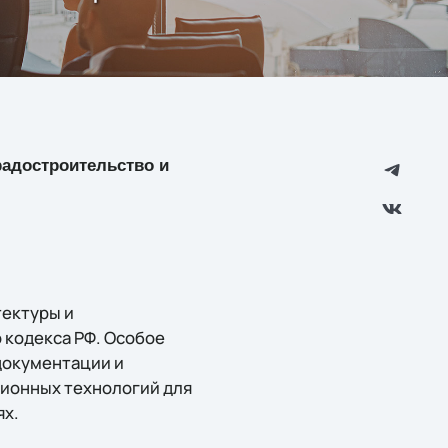
радостроительство и
тектуры и
 кодекса РФ. Особое
документации и
ионных технологий для
ях.