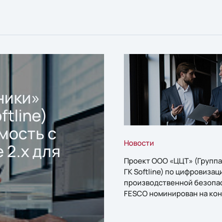
ники»
ftline)
мость с
Новости
 2.x для
Проект ООО «ЦЦТ» (Группа
ГК Softline) по цифровизац
производственной безопа
FESCO номинирован на кон
«1С:Проект года»