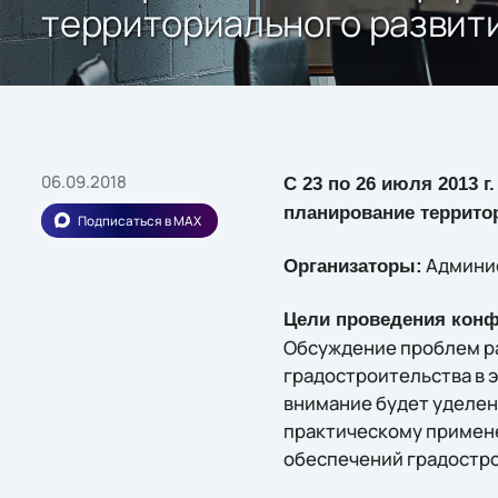
территориального развит
06.09.2018
C 23 по 26 июля 2013 
планирование террито
Подписаться в MAX
Админис
Организаторы:
Цели проведения конф
Обсуждение проблем ра
градостроительства в 
внимание будет уделе
практическому примен
обеспечений градостро