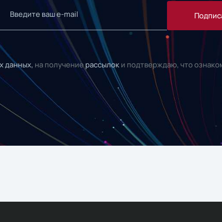
Подпис
х данных,
на получение
рассылок
и подтверждаю, что ознако