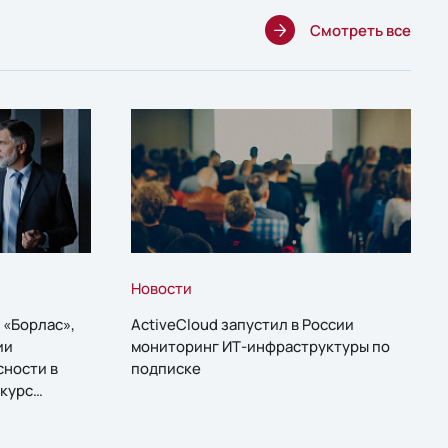
Смотреть все
Новости
 «Борлас»,
ActiveCloud запустил в России
ии
мониторинг ИТ-инфраструктуры по
сности в
подписке
курс