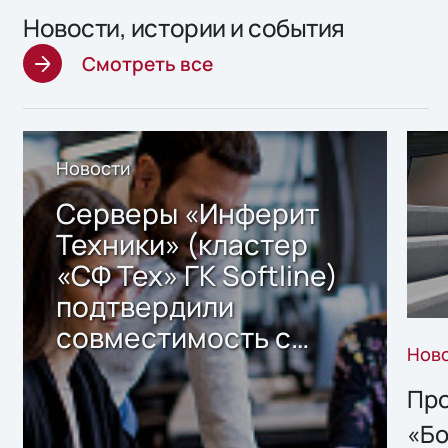
Новости, истории и события
Смотреть все
Новости
Серверы «Инферит
Техники» (кластер
«СФ Тех» ГК Softline)
подтвердили
совместимость с
Нов
решением Sharx
Storage 2.x для
Про
хранения данных
«Бо