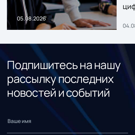
ци
пр
05.08.2026
04.0
без
ном
«1С
Подпишитесь на нашу
рассылку последних
новостей и событий