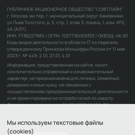
ПУБЛИЧНОЕ АКЦИОНЕРНОЕ ОБЩЕСТВО "СОФТЛАЙН"
г. Москва, вн.тер. г. муниципальный округ Хамовники,
ул Льва Толстого, д. 5, стр. 1, этаж 3, помещ. 1, ком. №2,
2А (А311)
ИНН: 7736227885 / ОГРН: 1027736009333 / ОКВЭД: 46.90
Коды видов деятельности в области IT по перечню,
утвержденному Приказом Минцифры России от 11 мая
2023 г. № 449: 2.01, 27.01, 4.01
Информация, представленная на сайте, носит
исключительно справочный и ознакомительный
характер, не предназначена для личных, семейных,
домашних и иных нужд, не связанных с
осуществлением предпринимательской деятельности
и не ориентирована на потребителей по смыслу
Федерального закона от 24.06.2025 № 168-ФЗ.
Мы используем текстовые файлы
(cookies)
Связаться с отделом качества