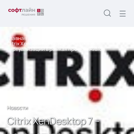
Главная
О нас
Новости
Citrix XenDesktop 7 – новая ступень
виртуализации в рамках проекта Avalon
Новости
Citrix XenDesktop 7 –