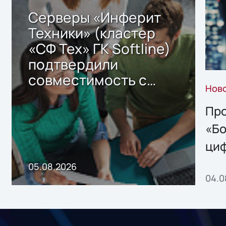
Серверы «Инферит
Техники» (кластер
«СФ Тех» ГК Softline)
подтвердили
совместимость с
Нов
решением Sharx
Storage 2.x для
Про
хранения данных
«Бо
ци
пр
05.08.2026
04.0
без
ном
«1С