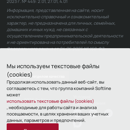
2023 г. № 449: 2.01, 27.01, 4.01
Информация, представленная на сайте, носит
исключительно справочный и ознакомительный
характер, не предназначена для личных, семейных,
домашних и иных нужд, не связанных с
осуществлением предпринимательской деятельности
и не ориентирована на потребителей по смыслу
Федерального закона от 24.06.2025 № 168-ФЗ.
Мы используем текстовые файлы
(cookies)
Связаться с отделом качества
Продолжая использовать данный веб-сайт, вы
соглашаетесь с тем, что группа компаний Softline
может
Условия
© 1993—2026 Softline
использовать текстовые файлы (cookies)
использования
, необходимые для работы сайта и анализа
посещаемости, в целях хранения ваших учетных
Политика
данных, параметров и предпочтений.
конфиденциальности