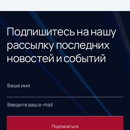
ном
«1С
Подпишитесь на нашу
рассылку последних
новостей и событий
Подписаться