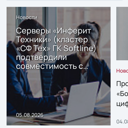
Новости
Серверы «Инферит
Техники» (кластер
«СФ Тех» ГК Softline)
подтвердили
совместимость с
Нов
решением Sharx
Storage 2.x для
Про
хранения данных
«Бо
ци
пр
05.08.2026
04.0
без