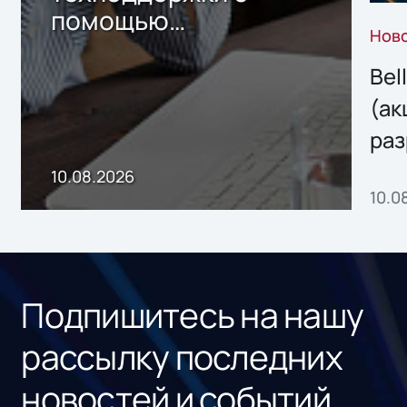
помощью
Нов
собственного ИИ-
сервиса
Bel
(ак
раз
онл
10.08.2026
10.0
сер
под
рос
Подпишитесь на нашу
рассылку последних
новостей и событий