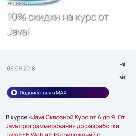
Новости
10% скидки на курс от
Java!
06.09.2018
Подписаться в MAX
В курсе
«Java Сквозной Курс от А до Я. От
Java программирования до разработки
Java EE6 Web и EJB приложений с