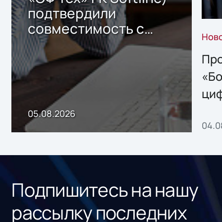
подтвердили
совместимость с
Нов
решением Sharx
Storage 2.x для
Про
хранения данных
«Бо
ци
пр
05.08.2026
04.0
без
ном
«1С
Подпишитесь на нашу
рассылку последних