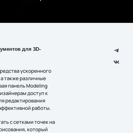
ументов для 3D-
средства ускоренного
 а также различные
ая панель Modeling
дизайнерам доступ к
ля редактирования
 эффективной работы.
ть с сетками точек на
рисования, который