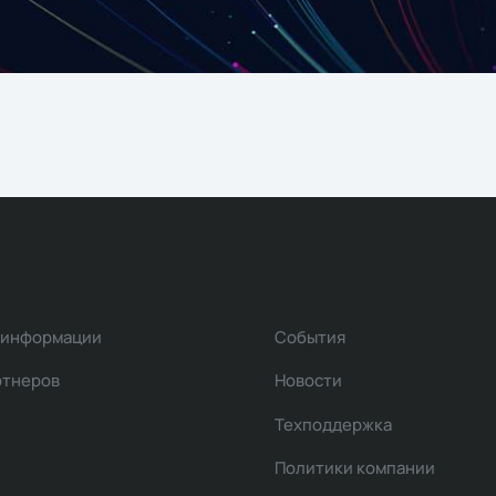
 информации
События
ртнеров
Новости
Техподдержка
Политики компании