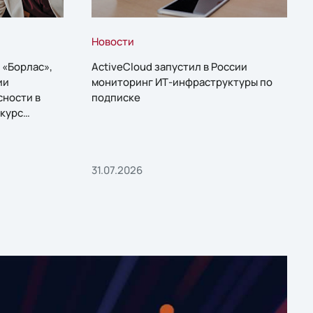
Новости
 «Борлас»,
ActiveCloud запустил в России
ии
мониторинг ИТ-инфраструктуры по
сности в
подписке
курс
31.07.2026