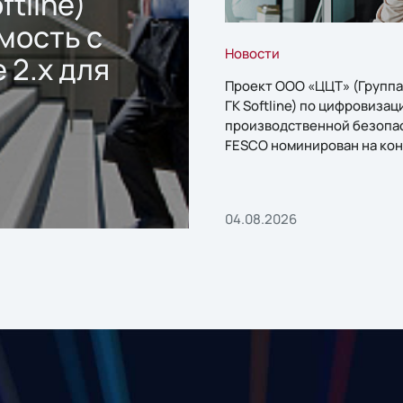
ftline)
мость с
Новости
 2.x для
Проект ООО «ЦЦТ» (Группа
ГК Softline) по цифровизац
производственной безопа
FESCO номинирован на кон
«1С:Проект года»
04.08.2026