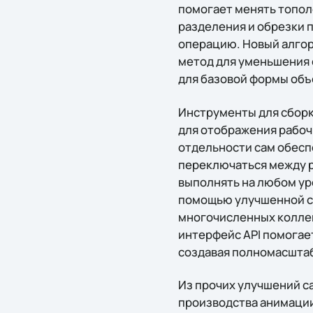
помогает менять топол
разделения и обрезки 
операцию. Новый алго
метод для уменьшения 
для базовой формы объ
Инструменты для сборк
для отображения рабоч
отдельности сам обесп
переключаться между р
выполнять на любом ур
помощью улучшенной си
многочисленных коллек
интерфейс API помогае
создавая полномасшта
Из прочих улучшений с
производства анимации,