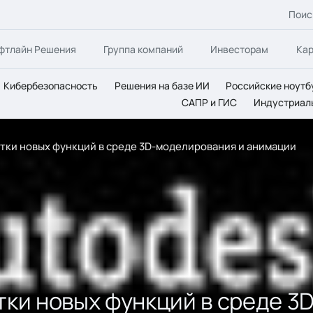
Поис
фтлайн Решения
Группа компаний
Инвесторам
Ка
Кибербезопасность
Решения на базе ИИ
Российские ноутб
САПР и ГИС
Индустриал
ятки новых функций в среде 3D-моделирования и анимации
ятки новых функций в среде 