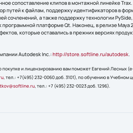
енное сопоставление клипов в монтажной линейке Trax
ор путей к файлам, поддержку идентификаторов в форм
ей сочленений, а также поддержку технологии PySide,
к программной платформе Qt. Наконец, в релизе Maya 
фектов, которые оставались в прежних версиях продук
мпании Autodesk Inc.:
http://store.softline.ru/autodesk
.
 покупке и лицензированию вам поможет Евгений Лесных (e-
ru
, тел.: +7(495) 232-0060 доб. 3101), по обучению в Учебном ц
tkov@softline.ru
, тел.: +7 (495) 232-0023 доб. 1296).