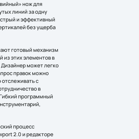
звийный» нож для
утых линий за одну
ыстрый и эффективный
ертикалей без ущерба
гают готовый механизм
й из этих элементов в
 Дизайнер может легко
апрос правок можно
 отслеживать с
отрудничество в
 Гибкий программный
инструментарий,
еский процесс
port 2.0 и редакторе