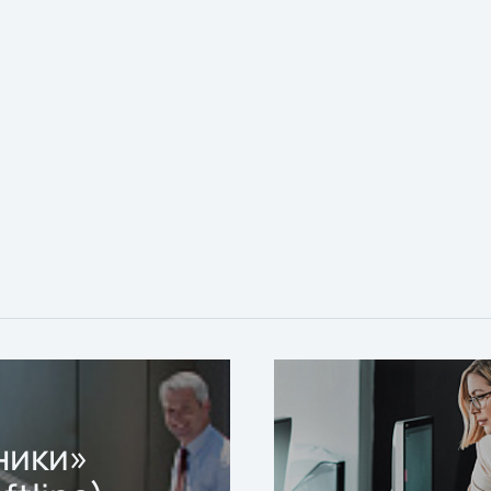
ники»