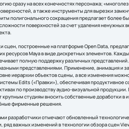
огию сразу на всех конечностях персонажа; «многоле
поверхностей, а также инструменты для вырезки замкн
ритм полигонального сокращения предлагает более б
сложности поверхностей за счет удаления ненужных в
екта.
и сцен, построенные на платформе Open Data, предла
их ресурсов Maya в виде дискретных элементов. Кажды
ечивает полную поддержку различных представлений.
азными представлениями. Применение, анимация и з
овне иерархии объектов сцены, а все изменения можно
стемы Edits («Правки»), обеспечивая продуктивное с
тивах по производству аудио-визуальной продукции.
т крупным студиям вносить собственные доработки в 
бные фирменные решения.
ами разработчики отмечают обновленный технологич
 ряд важных изменений в технологии обзора сцен View