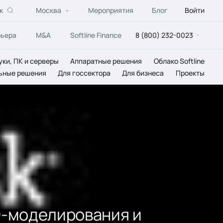
к
Москва
Мероприятия
Блог
Войти
рьера
M&A
Softline Finance
8 (800) 232-0023
уки, ПК и серверы
Аппаратные решения
Облако Softline
ьные решения
Для госсектора
Для бизнеса
Проекты
3D-моделирования и