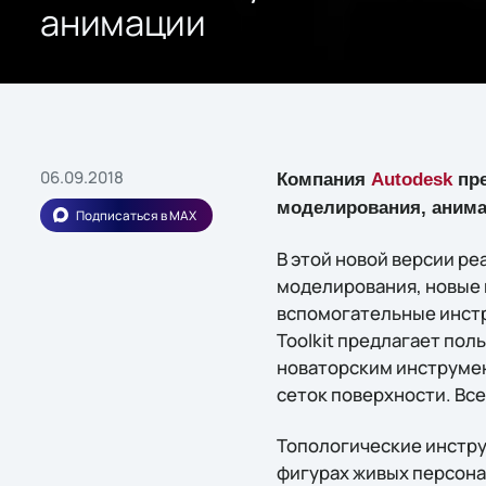
анимации
06.09.2018
Компания
Autodesk
пре
моделирования, анима
Подписаться в MAX
В этой новой версии р
моделирования, новые 
вспомогательные инстр
Toolkit предлагает по
новаторским инструмен
сеток поверхности. Вс
Топологические инстру
фигурах живых персона