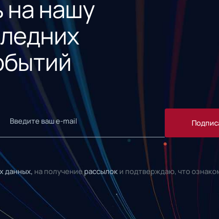
 на нашу
следних
обытий
Подпис
х данных,
на получение
рассылок
и подтверждаю, что ознако