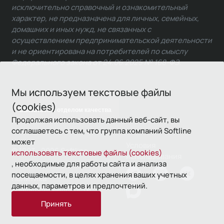
исключительно справочный и ознакомительный
характер, не предназначена для личных, семейных,
домашних и иных нужд, не связанных с
осуществлением предпринимательской деятельности
и не ориентирована на потребителей по смыслу
Федерального закона от 24.06.2025 № 168-ФЗ.
Мы используем текстовые файлы
(cookies)
Связаться с отделом качества
Продолжая использовать данный веб-сайт, вы
соглашаетесь с тем, что группа компаний Softline
может
Условия
© 1993—2026 Softline
использовать текстовые файлы (cookies)
использования
, необходимые для работы сайта и анализа
посещаемости, в целях хранения ваших учетных
Политика
данных, параметров и предпочтений.
конфиденциальности
Принять
16+