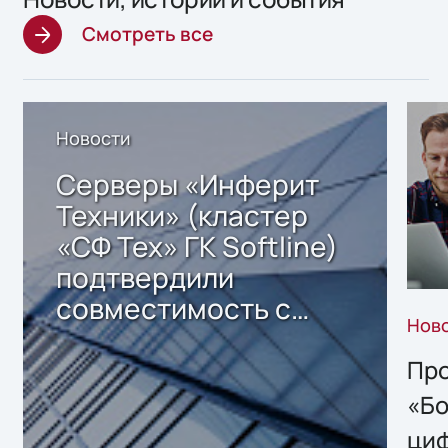
Смотреть все
Новости
Серверы «Инферит
Техники» (кластер
«СФ Тех» ГК Softline)
подтвердили
совместимость с
Нов
решением Sharx
Storage 2.x для
Про
хранения данных
«Бо
ци