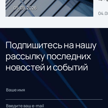
пр
05.08.2026
04.0
без
ном
«1С
Подпишитесь на нашу
рассылку последних
новостей и событий