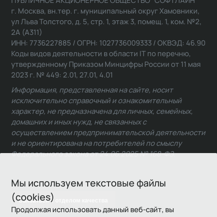
ПУБЛИЧНОЕ АКЦИОНЕРНОЕ ОБЩЕСТВО "СОФТЛАЙН"
г. Москва, вн.тер. г. муниципальный округ Хамовники,
ул Льва Толстого, д. 5, стр. 1, этаж 3, помещ. 1, ком. №2,
2А (А311)
ИНН: 7736227885 / ОГРН: 1027736009333 / ОКВЭД: 46.90
Коды видов деятельности в области IT по перечню,
утвержденному Приказом Минцифры России от 11 мая
2023 г. № 449: 2.01, 27.01, 4.01
Информация, представленная на сайте, носит
исключительно справочный и ознакомительный
характер, не предназначена для личных, семейных,
домашних и иных нужд, не связанных с
осуществлением предпринимательской деятельности
и не ориентирована на потребителей по смыслу
Федерального закона от 24.06.2025 № 168-ФЗ.
Мы используем текстовые файлы
(cookies)
Связаться с отделом качества
Продолжая использовать данный веб-сайт, вы