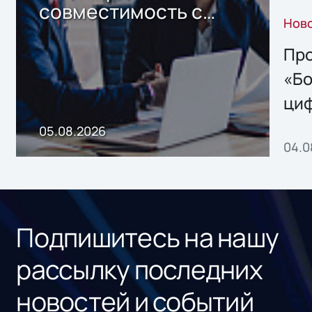
совместимость с
Нов
решением Sharx
Storage 2.x для
Про
хранения данных
«Бо
ци
пр
05.08.2026
04.0
без
ном
«1С
Подпишитесь на нашу
рассылку последних
новостей и событий