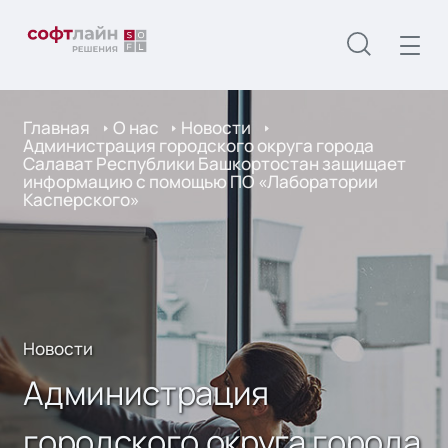
Главная
О нас
Новости
Администрация городского округа города
Салават Республики Башкортостан защищает
информацию с помощью ПО «Лаборатории
Касперского»
Новости
Администрация
городского округа города