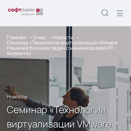
Главная
О нас
Новости
Семинар «Технологии виртуализации VMware.
Решение больших задач с минимизацией ИТ-
бюджета»
Новости
Семинар «Технологии
виртуализации VMware.