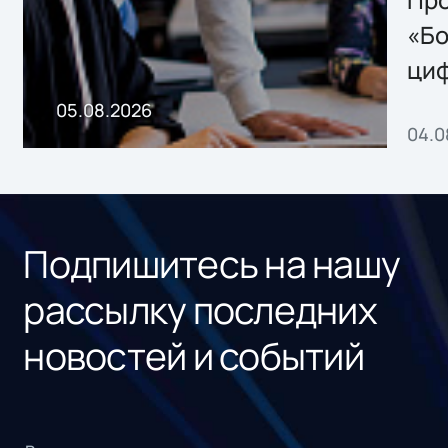
Storage 2.x для
Про
хранения данных
«Бо
ци
пр
05.08.2026
04.0
без
ном
«1С
Подпишитесь на нашу
рассылку последних
новостей и событий