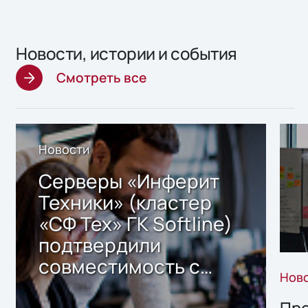
Новости, истории и события
Смотреть все
Новости
Серверы «Инферит
Техники» (кластер
«СФ Тех» ГК Softline)
подтвердили
совместимость с
Нов
решением Sharx