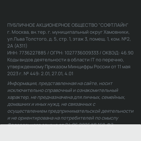
ПУБЛИЧНОЕ АКЦИОНЕРНОЕ ОБЩЕСТВО "СОФТЛАЙН"
г. Москва, вн.тер. г. муниципальный округ Хамовники,
ул Льва Толстого, д. 5, стр. 1, этаж 3, помещ. 1, ком. №2,
2А (А311)
ИНН: 7736227885 / ОГРН: 1027736009333 / ОКВЭД: 46.90
Коды видов деятельности в области IT по перечню,
утвержденному Приказом Минцифры России от 11 мая
2023 г. № 449: 2.01, 27.01, 4.01
Информация, представленная на сайте, носит
исключительно справочный и ознакомительный
характер, не предназначена для личных, семейных,
домашних и иных нужд, не связанных с
осуществлением предпринимательской деятельности
и не ориентирована на потребителей по смыслу
Федерального закона от 24.06.2025 № 168-ФЗ.