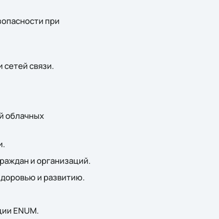
зопасности при
 сетей связи.
й облачных
и.
граждан и организаций.
здоровью и развитию.
ции ENUM.