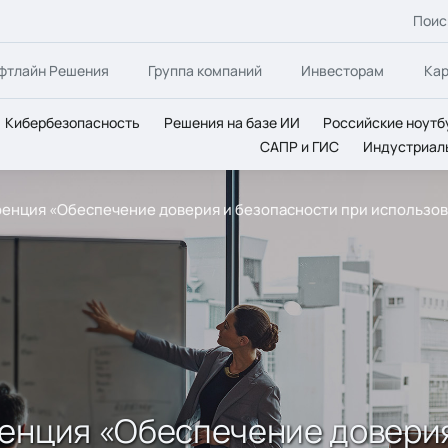
Поис
фтлайн Решения
Группа компаний
Инвесторам
Ка
Кибербезопасность
Решения на базе ИИ
Российские ноутб
САПР и ГИС
Индустриал
ренция «Обеспечение доверия и безопасности при использо
енция «Обеспечение доверия