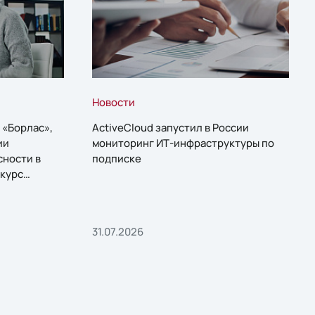
Новости
 «Борлас»,
ActiveCloud запустил в России
ии
мониторинг ИТ-инфраструктуры по
сности в
подписке
курс
31.07.2026