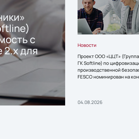
ники»
ftline)
мость с
Новости
 2.x для
Проект ООО «ЦЦТ» (Группа
ГК Softline) по цифровизац
производственной безопа
FESCO номинирован на кон
«1С:Проект года»
04.08.2026