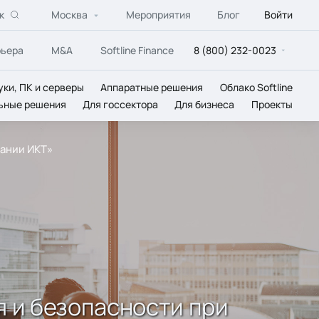
к
Москва
Мероприятия
Блог
Войти
рьера
M&A
Softline Finance
8 (800) 232-0023
уки, ПК и серверы
Аппаратные решения
Облако Softline
ьные решения
Для госсектора
Для бизнеса
Проекты
вании ИКТ»
 и безопасности при