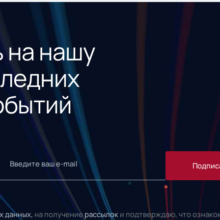
 на нашу
следних
обытий
Подпис
х данных,
на получение
рассылок
и подтверждаю, что ознако