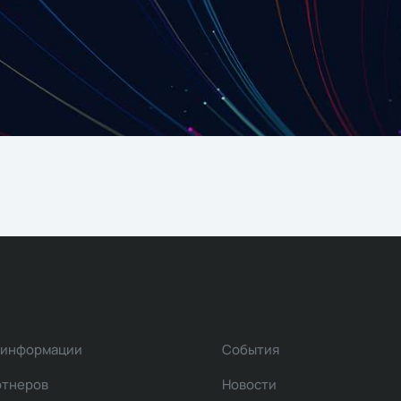
 информации
События
ртнеров
Новости