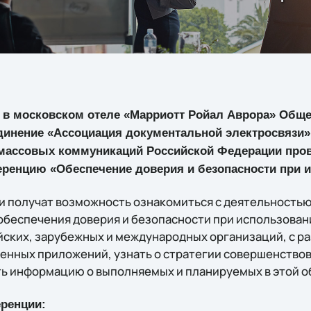
да в московском отеле «Марриотт Ройал Аврора» Общ
динение «Ассоциация документальной электросвязи»
 массовых коммуникаций Российской Федерации пров
енцию «Обеспечение доверия и безопасности при и
 получат возможность ознакомиться с деятельностью
обеспечения доверия и безопасности при использовани
ских, зарубежных и международных организаций, с р
нных приложений, узнать о стратегии совершенствов
ть информацию о выполняемых и планируемых в этой о
ренции: