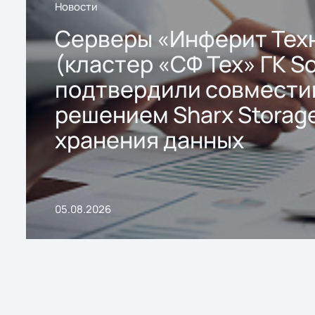
Новости
Серверы «Инферит Тех
(кластер «СФ Тех» ГК So
подтвердили совмести
решением Sharx Storage
хранения данных
05.08.2026