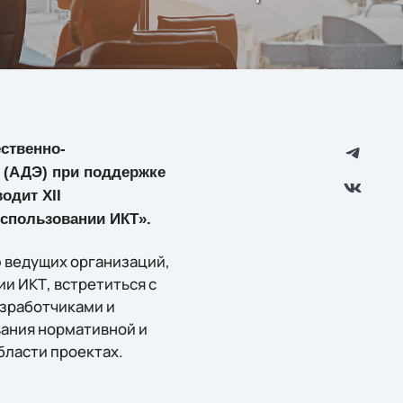
ественно-
 (АДЭ) при поддержке
одит XII
спользовании ИКТ».
 ведущих организаций,
и ИКТ, встретиться с
азработчиками и
ания нормативной и
бласти проектах.