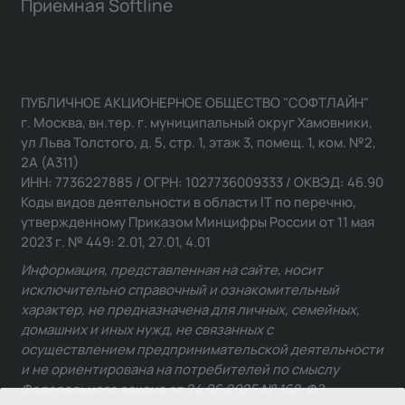
Приемная Softline
ПУБЛИЧНОЕ АКЦИОНЕРНОЕ ОБЩЕСТВО "СОФТЛАЙН"
г. Москва, вн.тер. г. муниципальный округ Хамовники,
ул Льва Толстого, д. 5, стр. 1, этаж 3, помещ. 1, ком. №2,
2А (А311)
ИНН: 7736227885 / ОГРН: 1027736009333 / ОКВЭД: 46.90
Коды видов деятельности в области IT по перечню,
утвержденному Приказом Минцифры России от 11 мая
2023 г. № 449: 2.01, 27.01, 4.01
Информация, представленная на сайте, носит
исключительно справочный и ознакомительный
характер, не предназначена для личных, семейных,
домашних и иных нужд, не связанных с
осуществлением предпринимательской деятельности
и не ориентирована на потребителей по смыслу
Федерального закона от 24.06.2025 № 168-ФЗ.