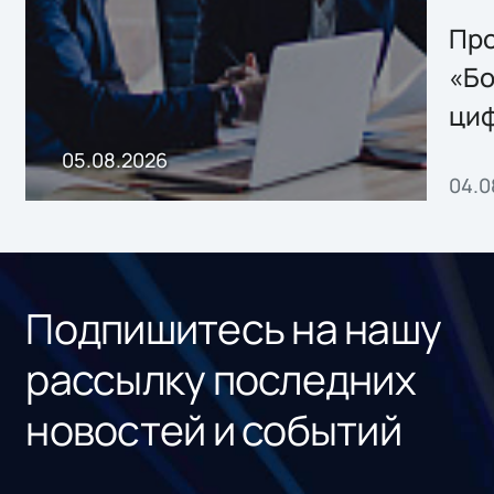
решением Sharx
Storage 2.x для
Про
хранения данных
«Бо
ци
пр
05.08.2026
04.0
без
ном
«1С
Подпишитесь на нашу
рассылку последних
новостей и событий