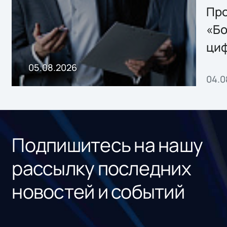
Storage 2.x для
Про
хранения данных
«Бо
ци
пр
05.08.2026
04.0
без
ном
«1С
Подпишитесь на нашу
рассылку последних
новостей и событий