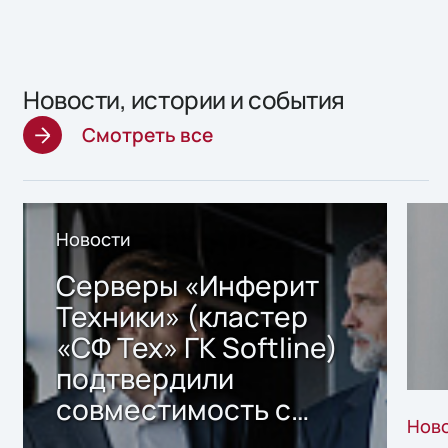
Новости, истории и события
Смотреть все
Новости
Серверы «Инферит
Техники» (кластер
«СФ Тех» ГК Softline)
подтвердили
совместимость с
Нов
решением Sharx