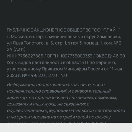
ПУБЛИЧНОЕ АКЦИОНЕРНОЕ ОБЩЕСТВО "СОФТЛАЙН"
г. Москва, вн.тер. г. муниципальный округ Хамовники,
ул Льва Толстого, д. 5, стр. 1, этаж 3, помещ. 1, ком. №2,
2А (А311)
ИНН: 7736227885 / ОГРН: 1027736009333 / ОКВЭД: 46.90
Коды видов деятельности в области IT по перечню,
утвержденному Приказом Минцифры России от 11 мая
2023 г. № 449: 2.01, 27.01, 4.01
Информация, представленная на сайте, носит
исключительно справочный и ознакомительный
характер, не предназначена для личных, семейных,
домашних и иных нужд, не связанных с
осуществлением предпринимательской деятельности
и не ориентирована на потребителей по смыслу
Федерального закона от 24.06.2025 № 168-ФЗ.