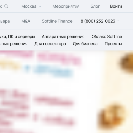
к
Москва
Мероприятия
Блог
Войти
рьера
M&A
Softline Finance
8 (800) 232-0023
уки, ПК и серверы
Аппаратные решения
Облако Softline
ьные решения
Для госсектора
Для бизнеса
Проекты