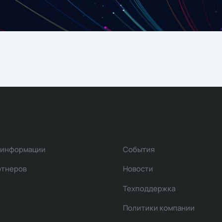
 информации
События
ртнеров
Новости
Техподдержка
Политики компании