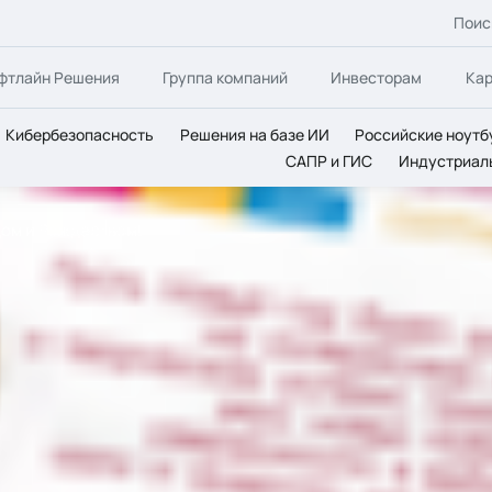
Поис
фтлайн Решения
Группа компаний
Инвесторам
Ка
Кибербезопасность
Решения на базе ИИ
Российские ноутб
САПР и ГИС
Индустриал
ом и Рождеством!