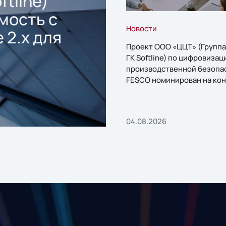
ftline)
мость с
Новости
 2.x для
Проект ООО «ЦЦТ» (Группа
ГК Softline) по цифровизац
производственной безопа
FESCO номинирован на кон
«1С:Проект года»
04.08.2026