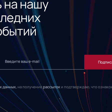
 на нашу
следних
обытий
Подпис
х данных,
на получение
рассылок
и подтверждаю, что ознако