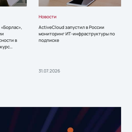
Новости
 «Борлас»,
ActiveCloud запустил в России
ии
мониторинг ИТ-инфраструктуры по
сности в
подписке
курс
31.07.2026