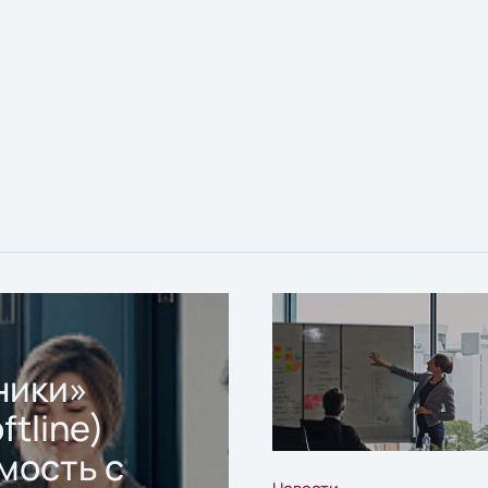
ники»
ftline)
мость с
Новости