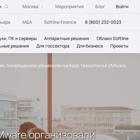
к
Москва
Мероприятия
Блог
Войти
рьера
M&A
Softline Finance
8 (800) 232-0023
уки, ПК и серверы
Аппаратные решения
Облако Softline
ьные решения
Для госсектора
Для бизнеса
Проекты
тие, посвященное решениям на базе технологий VMware
VMware организовали