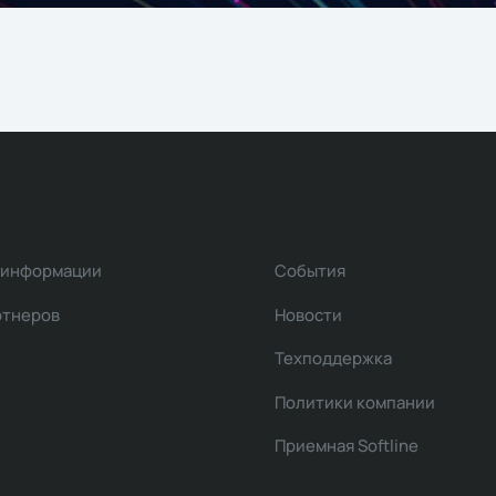
 информации
События
ртнеров
Новости
Техподдержка
Политики компании
Приемная Softline