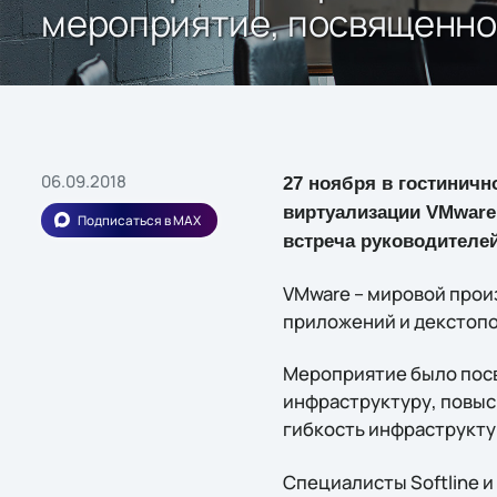
мероприятие, посвященно
06.09.2018
27 ноября в гостиничн
виртуализации VMware
Подписаться в MAX
встреча руководителе
VМware – мировой прои
приложений и декстопо
Мероприятие было посв
инфраструктуру, повыс
гибкость инфраструкту
Специалисты Softline 