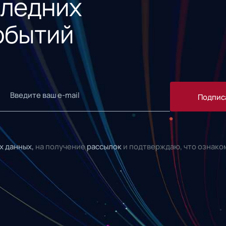
следних
обытий
Подпис
х данных,
на получение
рассылок
и подтверждаю, что ознако