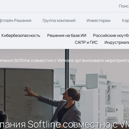
Поис
фтлайн Решения
Группа компаний
Инвесторам
Ка
Кибербезопасность
Решения на базе ИИ
Российские ноутб
САПР и ГИС
Индустриал
омпания Softline совместно с VMware организовали мероприя
мпания Softline совместно с 