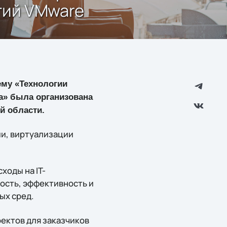
гий VMware
ему «Технологии
а» была организована
й области.
ии, виртуализации
оды на IT-
ость, эффективность и
ых сред.
ектов для заказчиков