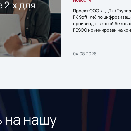
 2.x для
Проект ООО «ЦЦТ» (Группа
ГК Softline) по цифровизац
производственной безопа
FESCO номинирован на кон
«1С:Проект года»
04.08.2026
 на нашу