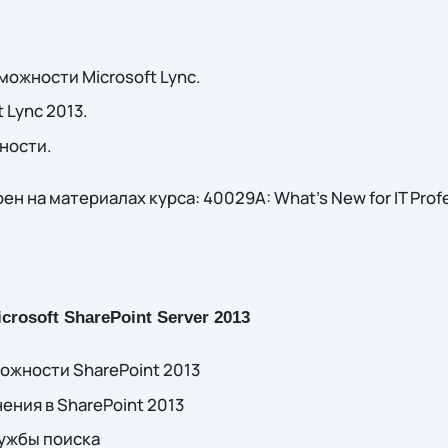
можности Microsoft Lync.
 Lync 2013.
ности.
 на материалах курса: 40029A: What’s New for IT Profes
crosoft SharePoint Server 2013
ожности SharePoint 2013
ния в SharePoint 2013
лужбы поиска