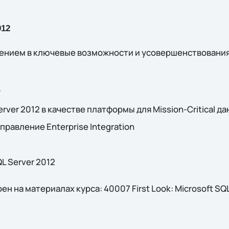
012
ением в ключевые возможности и усовершенствования 
r
ver 2012 в качестве платформы для Mission-Critical д
равление Enterprise Integration
L Server 2012
н на материалах курса: 40007 First Look: Microsoft SQL