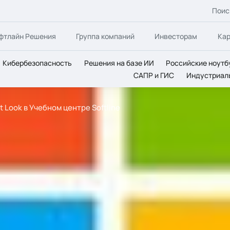
Поис
фтлайн Решения
Группа компаний
Инвесторам
Ка
Кибербезопасность
Решения на базе ИИ
Российские ноутб
САПР и ГИС
Индустриал
 Look в Учебном центре Softline