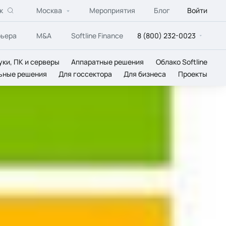
к
Москва
Мероприятия
Блог
Войти
рьера
M&A
Softline Finance
8 (800) 232-0023
уки, ПК и серверы
Аппаратные решения
Облако Softline
ьные решения
Для госсектора
Для бизнеса
Проекты