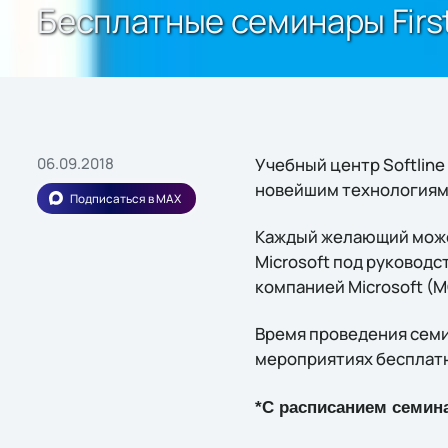
Бесплатные семинары First
06.09.2018
Учебный центр Softline
новейшим технологиям 
Подписаться в MAX
Каждый желающий може
Microsoft под руковод
компанией Microsoft (M
Время проведения семин
мероприятиях бесплатн
*С расписанием семин