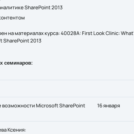
налитике SharePoint 2013
контентом
 на материалах курса: 40028A: First Look Clinic: What's
ft SharePoint 2013
х семинаров:
 возможности Microsoft SharePoint
16 января
ва Ксения: