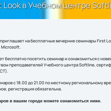
 Look в Учебном центре Softl
 приглашает на бесплатные вечерние семинары First Lo
Microsoft.
т бесплатно посетить семинар и ознакомиться с нов
ством преподавателей Учебного центра Softline, серт
CT).
аров с 18.00 до 21.00 по местному региональному вре
ое, регистрация обязательна.
аров в вашем городе можете ознакомиться ниже.