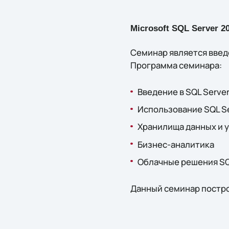
Microsoft SQL Server 2
Семинар является введ
Программа семинара:
Введение в SQL Serve
Использование SQL Ser
Хранилища данных и уп
Бизнес-аналитика
Облачные решения SQ
Данный семинар построе