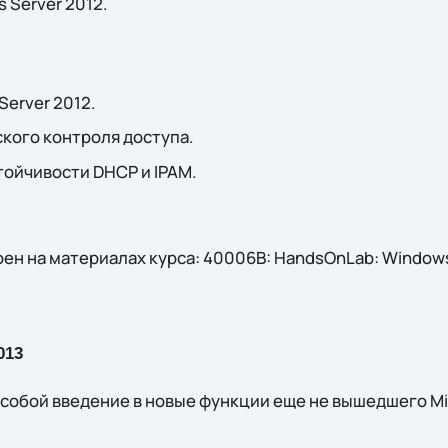
 Server 2012.
erver 2012.
кого контроля доступа.
ойчивости DHCP и IPAM.
ен на материалах курса: 40006B: HandsOnLab: Window
013
собой введение в новые функции еще не вышедшего Mic