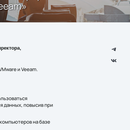
Veeam»
ректора,
VMware и Veeam.
ользоваться
я данных, повысив при
 компьютеров на базе