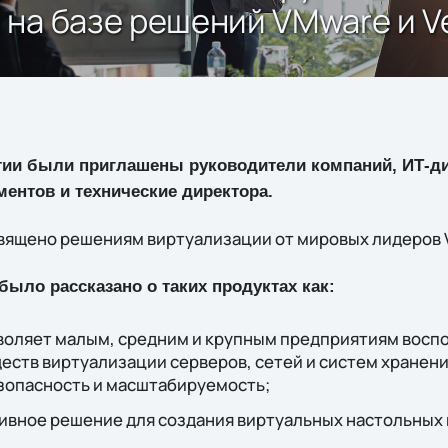
 на базе решений VMware и 
тии были приглашены руководители компаний, ИТ-ди
ентов и технические директора.
ящено решениям виртуализации от мировых лидеров 
 было рассказано о таких продуктах как:
зволяет малым, средним и крупным предприятиям восп
ств виртуализации серверов, сетей и систем хранени
езопасность и масштабируемость;
тивное решение для создания виртуальных настольных