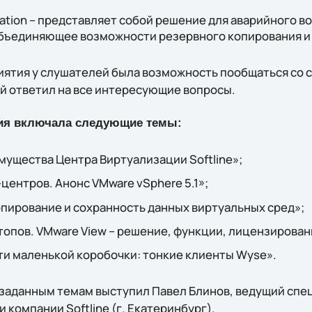
cation – представляет собой решение для аварийного в
объединяющее возможности резервного копирования и
иятия у слушателей была возможность пообщаться со 
й ответил на все интересующие вопросы.
ия включала следующие темы:
ущества Центра Виртуализации Softline»;
центров. Анонс VMware vSphere 5.1»;
пирование и сохранность данных виртуальных сред»;
опов. VMware View – решение, функции, лицензирован
и маленькой коробочки: тонкие клиенты Wyse».
о заданным темам выступил Павел Блинов, ведущий спе
компании Softline (г. Екатеринбург).