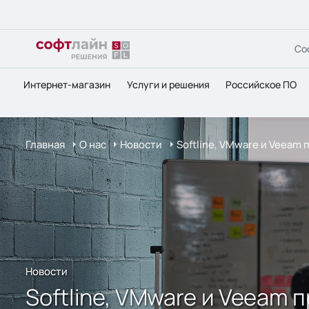
Со
Интернет-магазин
Услуги и решения
Российское ПО
Главная
О нас
Новости
Softline, VMware и Veeam
Новости
Softline, VMware и Veeam 