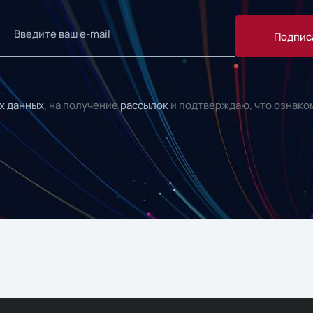
Подпис
х данных,
на получение
рассылок
и подтверждаю, что ознако