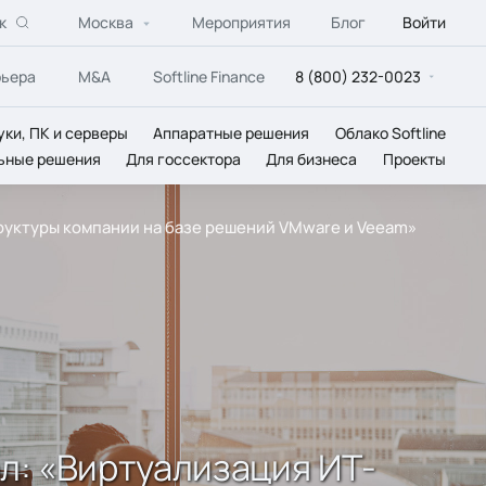
к
Москва
Мероприятия
Блог
Войти
рьера
M&A
Softline Finance
8 (800) 232-0023
уки, ПК и серверы
Аппаратные решения
Облако Softline
ьные решения
Для госсектора
Для бизнеса
Проекты
труктуры компании на базе решений VMware и Veeam»
ол: «Виртуализация ИТ-