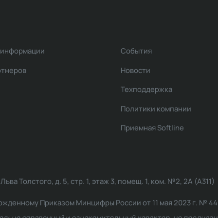
 информации
События
ртнеров
Новости
Техподдержка
Политики компании
Приемная Softline
ва Толстого, д. 5, стр. 1, этаж 3, помещ. 1, ком. №2, 2А (А311)
жденному Приказом Минцифры России от 11 мая 2023 г. № 449: 2
ельно справочный и ознакомительный характер, не предназна