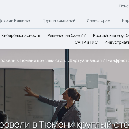
Поис
фтлайн Решения
Группа компаний
Инвесторам
Ка
Кибербезопасность
Решения на базе ИИ
Российские ноутб
САПР и ГИС
Индустриал
 провели в Тюмени круглый стол: «Виртуализация ИТ-инфрас
провели в Тюмени круглый ст