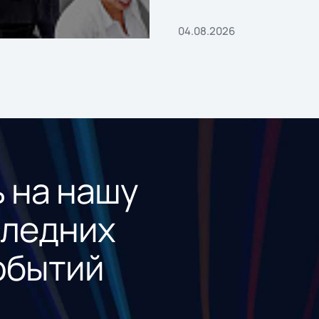
04.08.2026
 на нашу
следних
обытий