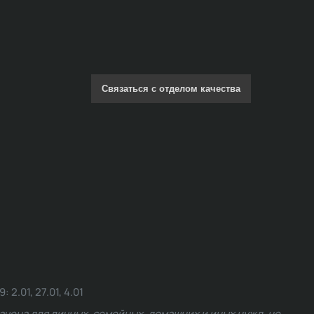
Связаться с отделом качества
.01, 27.01, 4.01
чена для личных, семейных, домашних и иных нужд, не