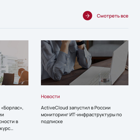
Смотреть все
Новости
 «Борлас»,
ActiveCloud запустил в России
ии
мониторинг ИТ-инфраструктуры по
сности в
подписке
курс