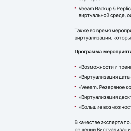
Veeam Backup & Repli
виртуальной среде, 
Также во время меропр
виртуализации, которы
Программа мероприят
«Возможности и преим
«Виртуализация дата-
«Veeam. Резервное ко
«Виртуализация дескт
«Большие возможност
В качестве эксперта п
решений Виртуализации 