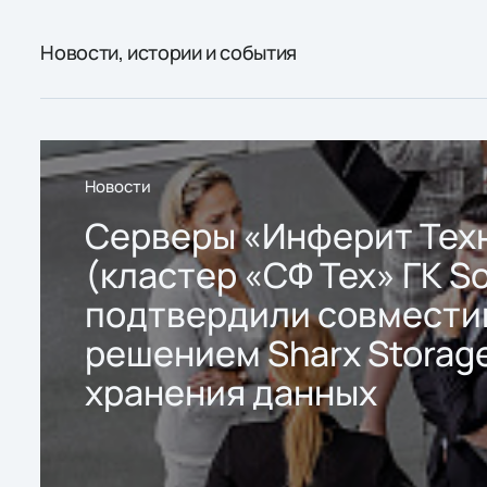
Новости, истории и события
Новости
Серверы «Инферит Тех
(кластер «СФ Тех» ГК So
подтвердили совмести
решением Sharx Storage
хранения данных