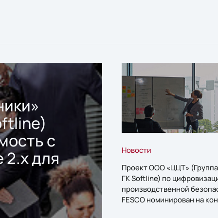
ники»
ftline)
мость с
Новости
 2.x для
Проект ООО «ЦЦТ» (Группа
ГК Softline) по цифровизац
производственной безопа
FESCO номинирован на кон
«1С:Проект года»