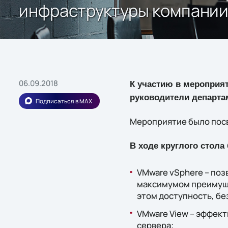
инфраструктуры компании
06.09.2018
К участию в мероприя
руководители департам
Подписаться в MAX
Мероприятие было посв
В ходе круглого стола
VMware vSphere – по
максимумом преимуще
этом доступность, б
VMware View – эффек
сервера;