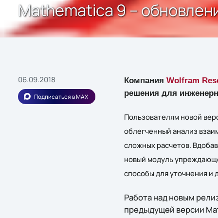
Mathematica 9 – обновлен
06.09.2018
Компания
Wolfram Res
решения для инженер
Подписаться в MAX
Пользователям новой верс
облегченный анализ взаи
сложных расчетов. Вдобав
новый модуль упреждающе
способы для уточнения и 
Работа над новым релиз
предыдущей версии Math