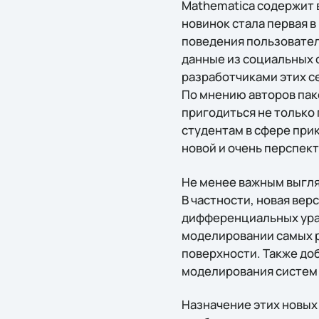
Mathematica содержит 
новинок стала первая в
поведения пользователе
данные из социальных 
разработчиками этих с
По мнению авторов пак
пригодиться не только
студентам в сфере при
новой и очень перспек
Не менее важным выгля
В частности, новая вер
дифференциальных урав
моделировании самых р
поверхности. Также до
моделирования систем 
Назначение этих новых