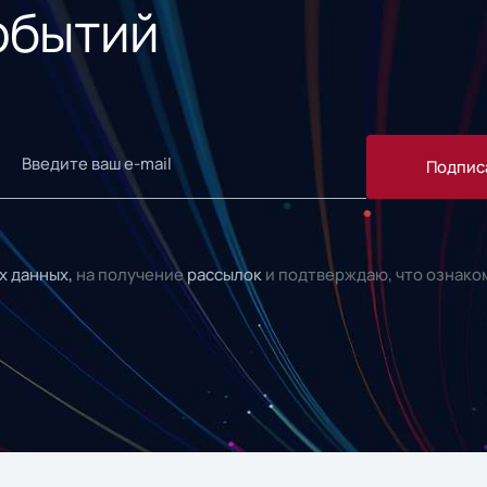
обытий
Подпис
х данных,
на получение
рассылок
и подтверждаю, что ознако