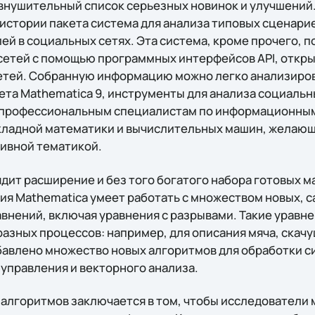
внушительный список серьезных новинок и улучшений.
 истории пакета система для анализа типовых сценари
й в социальных сетях. Эта система, кроме прочего, п
сетей с помощью программных интерфейсов API, откр
етей. Собранную информацию можно легко анализиров
ета Mathematica 9, инструменты для анализа социальн
 профессиональным специалистам по информационным
кладной математики и вычислительных машин, желающ
тивной тематикой.
дит расширение и без того богатого набора готовых 
сия Mathematica умеет работать с множеством новых, 
нений, включая уравнения с разрывами. Такие уравн
азных процессов: например, для описания мяча, скачу
бавлено множество новых алгоритмов для обработки с
управления и векторного анализа.
 алгоритмов заключается в том, чтобы исследователи 