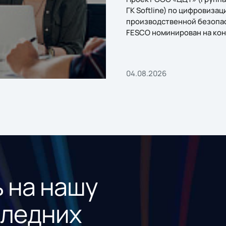
ГК Softline) по цифровизац
производственной безопа
FESCO номинирован на кон
«1С:Проект года»
04.08.2026
 на нашу
следних