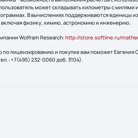
пользователь может складывать километры с милями 
илограммах. В вычислениях поддерживаются единицы и
, включая физику, химию, астрономию и инженерию.
мпании Wolfram Research:
http://store.softline.ru/math
 по лицензированию и покупке вам поможет Евгения С
 тел.: +7(495) 232-0060 доб. 3104).