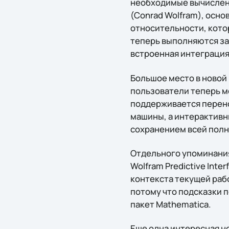
необходимые вычислени
(Conrad Wolfram), осно
относительности, кото
теперь выполняются за 
встроенная интеграция
Большое место в новой
пользователи теперь м
поддерживается перено
машины, а интерактивн
сохранением всей пол
Отдельного упоминания
Wolfram Predictive Int
контекста текущей раб
потому что подсказки 
пакет Mathematica.
Еще одна интересная н