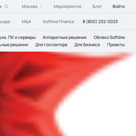
к
Москва
Мероприятия
Блог
Войти
рьера
M&A
Softline Finance
8 (800) 232-0023
уки, ПК и серверы
Аппаратные решения
Облако Softline
ьные решения
Для госсектора
Для бизнеса
Проекты