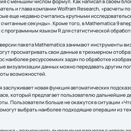
я с меньшим числом формул. Как написал в своем бло
ватель и глава компании Wolfram Research, «расчеты п
рые еще недавно считались крупными исследовательс
считанные секунды». Кроме того, в Mathematica 9 впе
 с программным языком R для статистической обработ
 версии пакета Mathematica занимают инструменты ви
огут просматривать свои данные в трехмерном отобра
с наиболее ресурсоемких задач по обработке изобра
ые визуализации данных можно передавать другим по
ноты возможностей.
 заслуживает новая функция автоматических подсказ
erface, который предлагает пользователю дальнейшие д
оты. Пользователи больше не окажутся в ситуации «Чт
помогут выбрать наиболее подходящие операции из тех
овинка – возможность выполнения расчетов с использ