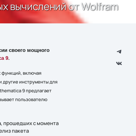
ых вычислений от Wolfram
ии своего мощного
ca 9
.
 функций, включая
и другие инструменты для
thematica 9 предлагает
азывает пользователю
а, прошедших с момента
елиз пакета