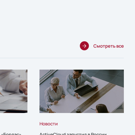
Смотреть все
Новости
 «Борлас»,
ActiveCloud запустил в России