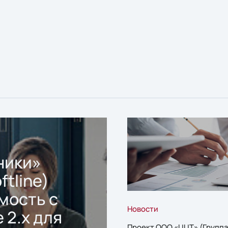
ники»
ftline)
мость с
Новости
 2.x для
Проект ООО «ЦЦТ» (Группа