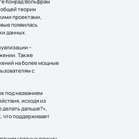
ге Конрад Вольфрам
о общей теории
кими проектами,
рвые появилась
ки данных.
зуализации –
жении. Также
жений на более мощные
льзователям с
ок под названием
ействия, исходя из
о делать дальше?»,
, что поддерживает
ованием разных единиц