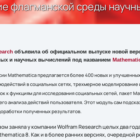
ие флагманской среды научн
earch
объявила об официальном выпуске новой верс
ных и научных вычислений под названием
Mathemati
ии Mathematica предлагается более 400 новых и улучшенных
модействий в социальных сетях, трехмерное моделирование 
ок к функциям для исследования социальных сетей, пакет Ma
го анализа действий пользователя. Этот модуль сам подск
доработки полученных результатов.
ом заняла у компании Wolfram Research целых два год
ematica 8. Как и в более ранних версиях, очередной р