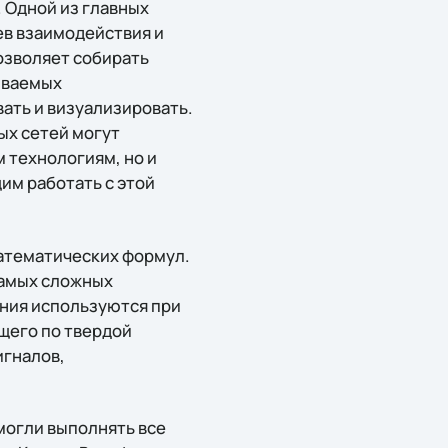
 Одной из главных
ев взаимодействия и
озволяет собирать
ываемых
ать и визуализировать.
ых сетей могут
 технологиям, но и
им работать с этой
математических формул.
самых сложных
ения используются при
щего по твердой
игналов,
могли выполнять все