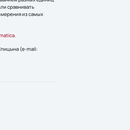
или сравнивать
змерения из самых
ematica
.
пицына (e-mail: